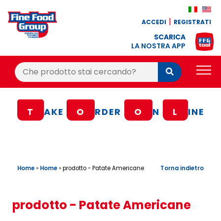
ACCEDI
REGISTRATI
SCARICA
LA NOSTRA APP
Cerca:
Cerca
PRODOTTI
T
AKE
O
RDER
O
N
L
INE
BLOG
RICETTE
BONUS FEDELTÀ
Home
»
Home
»
Torna indietro
prodotto - Patate Americane
OFFERTE
CONTATTI
prodotto - Patate Americane