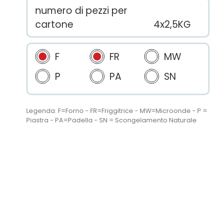
numero di pezzi per
cartone
4x2,5KG
F
FR
MW
P
PA
SN
Legenda: F=Forno - FR=Friggitrice - MW=Microonde - P =
Piastra - PA=Padella - SN = Scongelamento Naturale