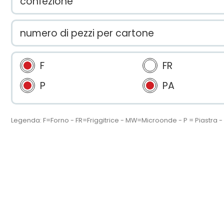
confezione
numero di pezzi per cartone
F
FR
P
PA
Legenda: F=Forno - FR=Friggitrice - MW=Microonde - P = Piastra