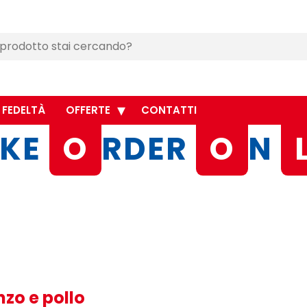
 FEDELTÀ
OFFERTE
CONTATTI
KE
O
RDER
O
N
zo e pollo