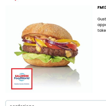
FM1
Gust
appo
take