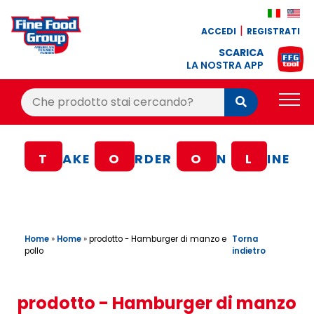
ACCEDI
REGISTRATI
SCARICA
LA NOSTRA APP
Cerca:
Cerca
PRODOTTI
T
AKE
O
RDER
O
N
L
INE
BLOG
RICETTE
BONUS FEDELTÀ
Home
»
Home
»
Torna
prodotto - Hamburger di manzo e
indietro
pollo
OFFERTE
CONTATTI
prodotto - Hamburger di manzo