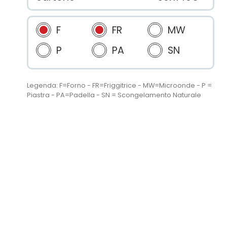
F
FR
MW
P
PA
SN
Legenda: F=Forno - FR=Friggitrice - MW=Microonde - P =
Piastra - PA=Padella - SN = Scongelamento Naturale