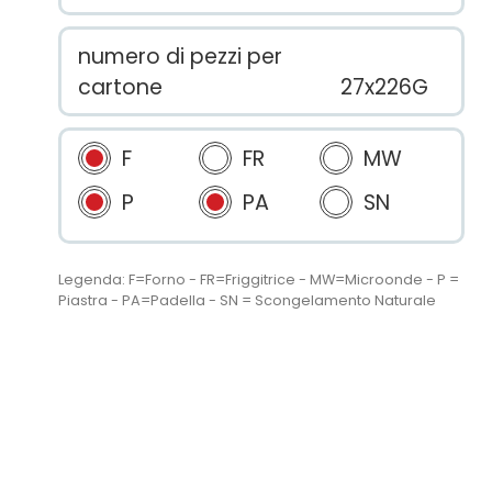
numero di pezzi per
cartone
27x226G
F
FR
MW
P
PA
SN
Legenda: F=Forno - FR=Friggitrice - MW=Microonde - P =
Piastra - PA=Padella - SN = Scongelamento Naturale