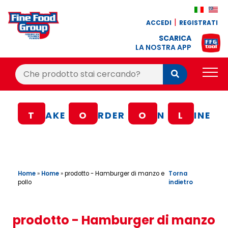
ACCEDI
REGISTRATI
SCARICA
LA NOSTRA APP
Cerca:
Cerca
PRODOTTI
T
AKE
O
RDER
O
N
L
INE
BLOG
RICETTE
BONUS FEDELTÀ
Home
»
Home
»
Torna
prodotto - Hamburger di manzo e
indietro
pollo
OFFERTE
CONTATTI
prodotto - Hamburger di manzo