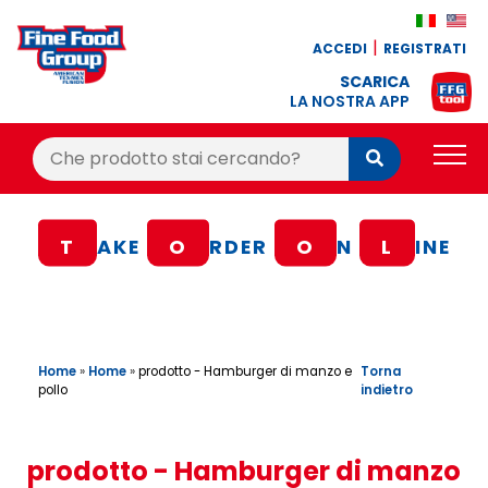
ACCEDI
REGISTRATI
SCARICA
LA NOSTRA APP
Cerca:
Cerca
PRODOTTI
T
AKE
O
RDER
O
N
L
INE
BLOG
RICETTE
BONUS FEDELTÀ
Home
»
Home
»
Torna
prodotto - Hamburger di manzo e
indietro
pollo
OFFERTE
CONTATTI
prodotto - Hamburger di manzo