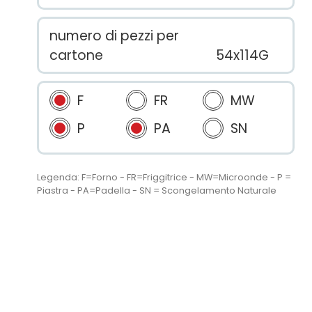
numero di pezzi per
cartone
54x114G
F
FR
MW
P
PA
SN
Legenda: F=Forno - FR=Friggitrice - MW=Microonde - P =
Piastra - PA=Padella - SN = Scongelamento Naturale