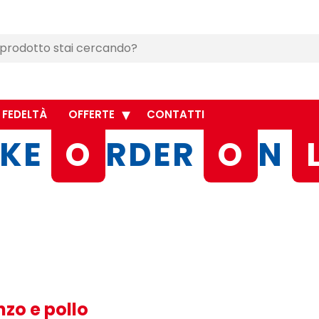
 FEDELTÀ
OFFERTE
CONTATTI
KE
O
RDER
O
N
zo e pollo