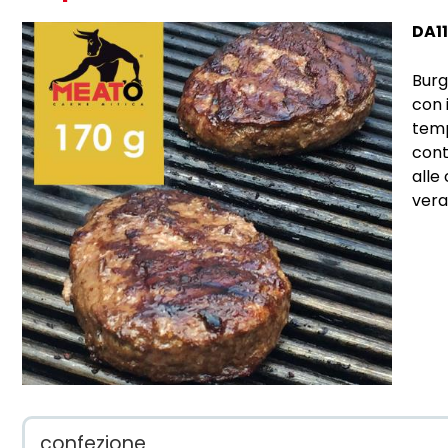
DA11
Burg
con 
temp
cont
alle
vera
confezione