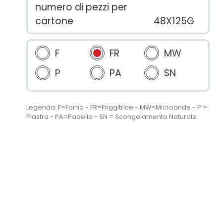
numero di pezzi per
cartone
48X125G
F
FR
MW
P
PA
SN
Legenda: F=Forno - FR=Friggitrice - MW=Microonde - P =
Piastra - PA=Padella - SN = Scongelamento Naturale