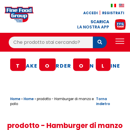
ACCEDI
REGISTRATI
SCARICA
LA NOSTRA APP
Cerca:
Cerca
PRODOTTI
T
AKE
O
RDER
O
N
L
INE
BLOG
RICETTE
BONUS FEDELTÀ
Home
»
Home
»
Torna
prodotto - Hamburger di manzo e
indietro
pollo
OFFERTE
CONTATTI
prodotto - Hamburger di manzo