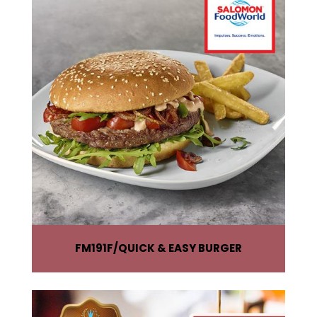
FM191F
QUICK & EASY BURGER