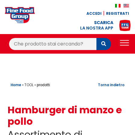
ACCEDI
REGISTRATI
SCARICA
LA NOSTRA APP
Cerca:
Cerca
PRODOTTI
BLOG
RICETTE
Home
»
TOOL
»
Torna indietro
prodotti
BONUS FEDELTÀ
Hamburger di manzo e
OFFERTE
pollo
CONTATTI
Assortimento di