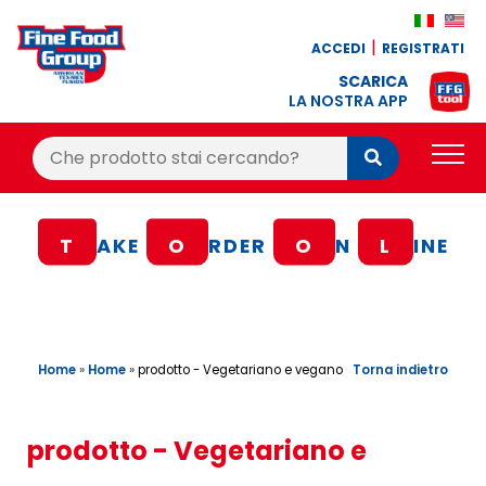
ACCEDI
REGISTRATI
SCARICA
LA NOSTRA APP
Cerca:
Cerca
PRODOTTI
T
AKE
O
RDER
O
N
L
INE
BLOG
RICETTE
BONUS FEDELTÀ
Home
»
Home
»
Torna indietro
prodotto - Vegetariano e vegano
OFFERTE
CONTATTI
prodotto - Vegetariano e