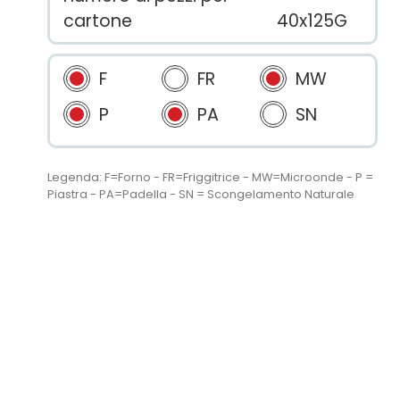
cartone
40x125G
F
FR
MW
P
PA
SN
Legenda: F=Forno - FR=Friggitrice - MW=Microonde - P =
Piastra - PA=Padella - SN = Scongelamento Naturale