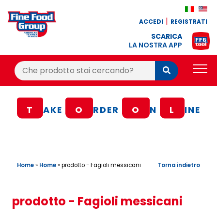
ACCEDI
REGISTRATI
SCARICA
LA NOSTRA APP
Cerca:
Cerca
PRODOTTI
T
AKE
O
RDER
O
N
L
INE
BLOG
RICETTE
BONUS FEDELTÀ
Home
»
Home
»
Torna indietro
prodotto - Fagioli messicani
OFFERTE
CONTATTI
prodotto - Fagioli messicani