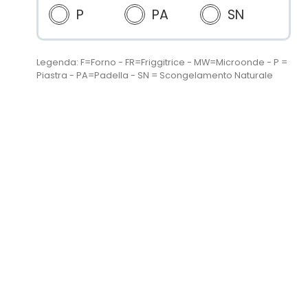
P
PA
SN
Legenda: F=Forno - FR=Friggitrice - MW=Microonde - P =
Piastra - PA=Padella - SN = Scongelamento Naturale