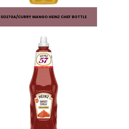
SD270A
CURRY MANGO HEINZ CHEF BOTTLE