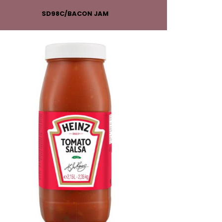
SD98C
BACON JAM