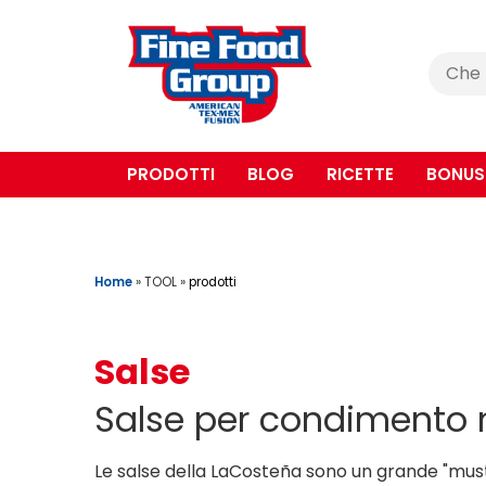
Cerca
:
PRODOTTI
BLOG
RICETTE
BONUS
Home
»
TOOL
»
prodotti
Salse
Salse per condimento n
Le salse della LaCosteña sono un grande "must" 