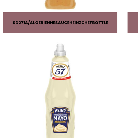
SD271A
ALGERIENNESAUCEHEINZCHEFBOTTLE