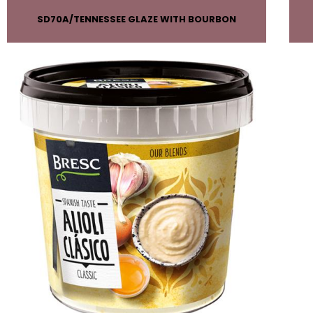
SD70A
TENNESSEE GLAZE WITH BOURBON