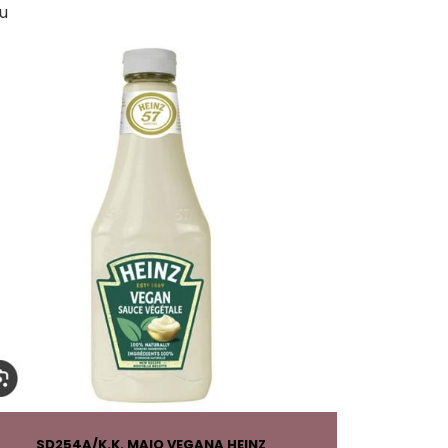
u
SD254A
K.K. MAIO VEGANA HEINZ