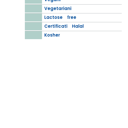
Vegetariani
Lactose free
Certificati Halal
Kosher