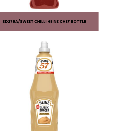
SD275A
SWEET CHILLI HEINZ CHEF BOTTLE