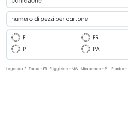
confezione
numero di pezzi per cartone
F
FR
P
PA
Legenda: F=Forno - FR=Friggitrice - MW=Microonde - P = Piastra