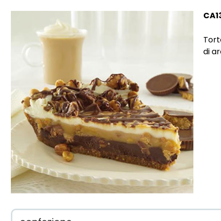
CA1
Tort
di ar