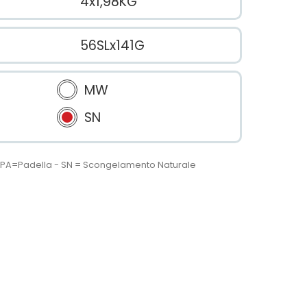
4x1,98KG
56SLx141G
MW
SN
 - PA=Padella - SN = Scongelamento Naturale