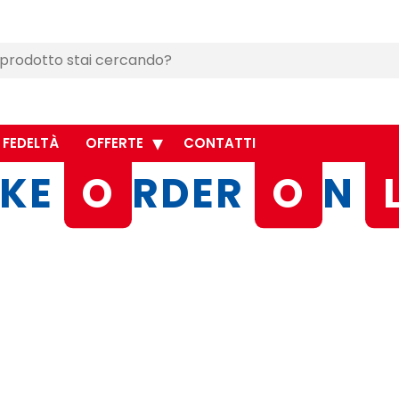
 FEDELTÀ
OFFERTE
CONTATTI
KE
O
RDER
O
N