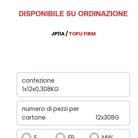
JP11A
TOFU FIRM
confezione
1x12x0,308KG
numero di pezzi per
cartone
12x308G
F
FR
MW