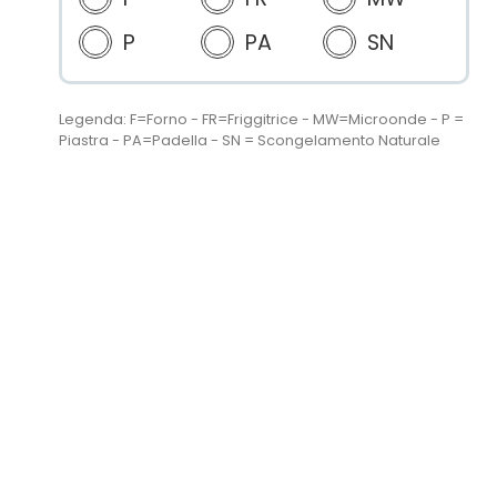
P
PA
SN
Legenda: F=Forno - FR=Friggitrice - MW=Microonde - P =
Piastra - PA=Padella - SN = Scongelamento Naturale