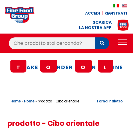
ACCEDI
REGISTRATI
SCARICA
LA NOSTRA APP
Cerca:
Cerca
PRODOTTI
T
AKE
O
RDER
O
N
L
INE
BLOG
RICETTE
BONUS FEDELTÀ
Home
»
Home
»
Torna indietro
prodotto - Cibo orientale
OFFERTE
CONTATTI
prodotto - Cibo orientale