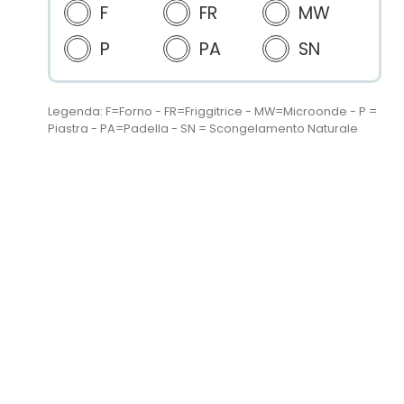
F
FR
MW
P
PA
SN
Legenda: F=Forno - FR=Friggitrice - MW=Microonde - P =
Piastra - PA=Padella - SN = Scongelamento Naturale