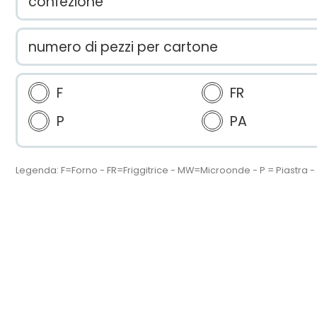
confezione
numero di pezzi per cartone
F
FR
P
PA
Legenda: F=Forno - FR=Friggitrice - MW=Microonde - P = Piastra