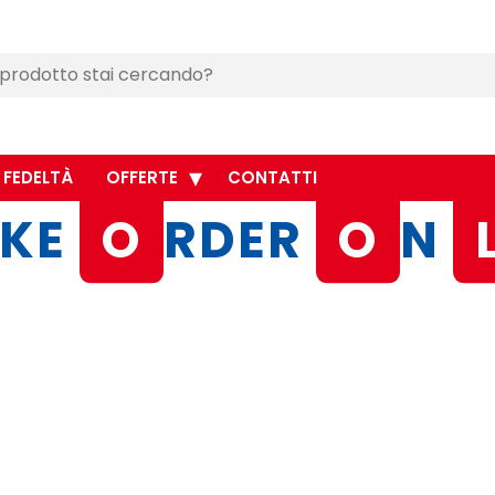
 FEDELTÀ
OFFERTE
CONTATTI
KE
O
RDER
O
N