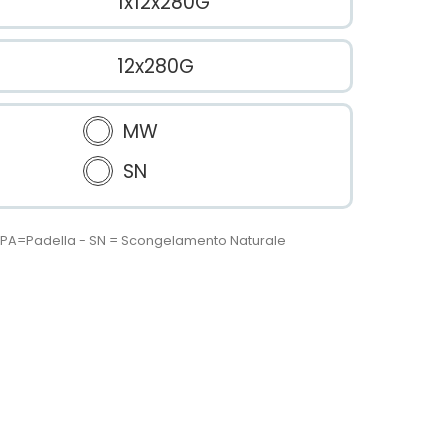
1x12x280G
12x280G
MW
SN
 - PA=Padella - SN = Scongelamento Naturale