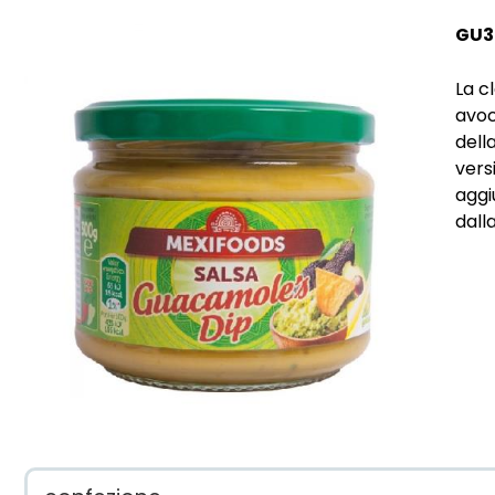
GU3
La c
avoc
dell
vers
aggiu
dalla