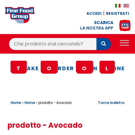
ACCEDI
REGISTRATI
SCARICA
LA NOSTRA APP
Cerca:
Cerca
PRODOTTI
T
AKE
O
RDER
O
N
L
INE
BLOG
RICETTE
BONUS FEDELTÀ
Home
»
Home
»
Torna indietro
prodotto - Avocado
OFFERTE
CONTATTI
prodotto - Avocado