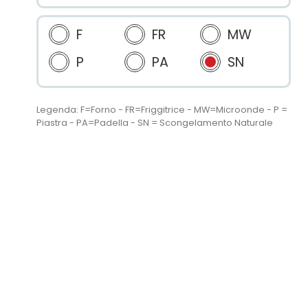
F
FR
MW
P
PA
SN
Legenda: F=Forno - FR=Friggitrice - MW=Microonde - P =
Piastra - PA=Padella - SN = Scongelamento Naturale