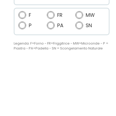
F
FR
MW
P
PA
SN
Legenda: F=Forno - FR=Friggitrice - MW=Microonde - P =
Piastra - PA=Padella - SN = Scongelamento Naturale