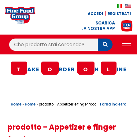
ACCEDI
REGISTRATI
SCARICA
LA NOSTRA APP
Cerca:
Cerca
PRODOTTI
T
AKE
O
RDER
O
N
L
INE
BLOG
RICETTE
BONUS FEDELTÀ
Home
»
Home
»
Torna indietro
prodotto - Appetizer e finger food
OFFERTE
CONTATTI
prodotto - Appetizer e finger