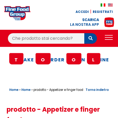
ACCEDI
REGISTRATI
SCARICA
LA NOSTRA APP
Cerca:
Cerca
PRODOTTI
T
AKE
O
RDER
O
N
L
INE
BLOG
RICETTE
BONUS FEDELTÀ
Home
»
Home
»
Torna indietro
prodotto - Appetizer e finger food
OFFERTE
CONTATTI
prodotto - Appetizer e finger