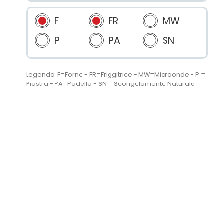
F
FR
MW
P
PA
SN
Legenda: F=Forno - FR=Friggitrice - MW=Microonde - P =
Piastra - PA=Padella - SN = Scongelamento Naturale