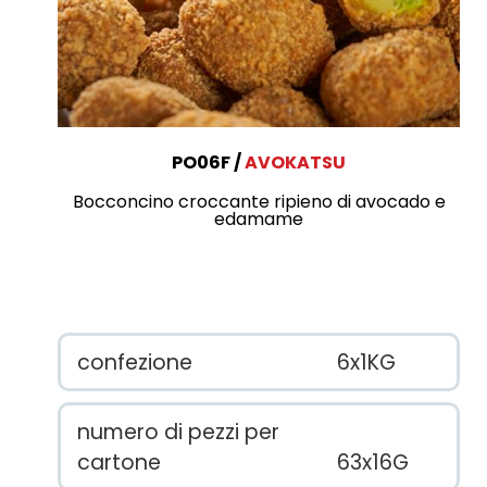
PO06F
AVOKATSU
Bocconcino croccante ripieno di avocado e
edamame
confezione
6x1KG
numero di pezzi per
cartone
63x16G