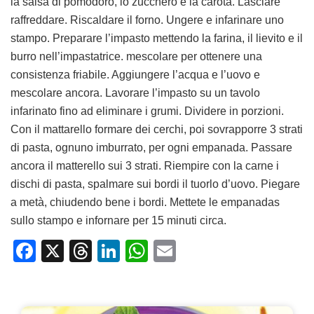
la salsa di pomodoro, lo zucchero e la carota. Lasciare
raffreddare. Riscaldare il forno. Ungere e infarinare uno
stampo. Preparare l’impasto mettendo la farina, il lievito e il
burro nell’impastatrice. mescolare per ottenere una
consistenza friabile. Aggiungere l’acqua e l’uovo e
mescolare ancora. Lavorare l’impasto su un tavolo
infarinato fino ad eliminare i grumi. Dividere in porzioni.
Con il mattarello formare dei cerchi, poi sovrapporre 3 strati
di pasta, ognuno imburrato, per ogni empanada. Passare
ancora il matterello sui 3 strati. Riempire con la carne i
dischi di pasta, spalmare sui bordi il tuorlo d’uovo. Piegare
a metà, chiudendo bene i bordi. Mettete le empanadas
sullo stampo e infornare per 15 minuti circa.
Facebook
X
Threads
LinkedIn
WhatsApp
Email