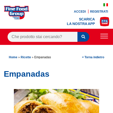
ACCEDI
REGISTRATI
SCARICA
LA NOSTRA APP
PRODOTTI
Home
»
Ricette
»
Empanadas
< Torna indietro
BLOG
RICETTE
Empanadas
BONUS FEDELTÀ
OFFERTE
CONTATTI