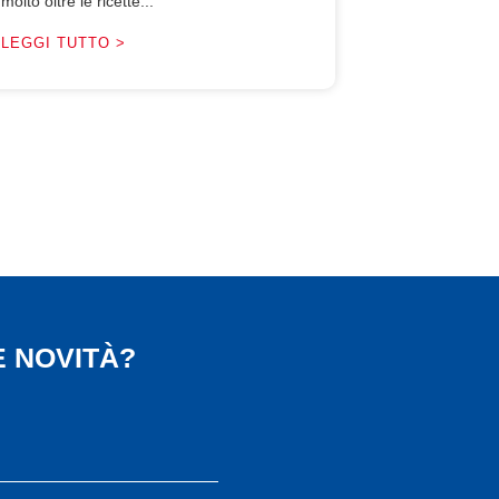
molto oltre le ricette...
LEGGI TUTTO >
 NOVITÀ?