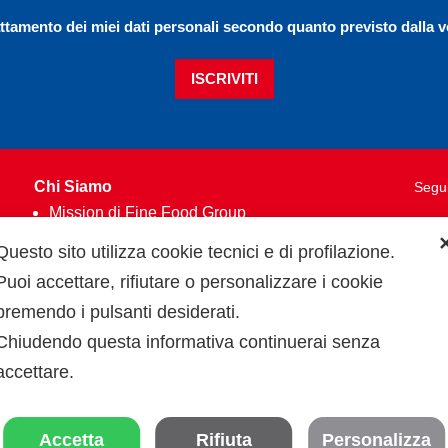
ttamento dei miei dati personali secondo quanto previsto dalla 
ISCRIVITI
Chi Siamo
Segui
Mission di Fine Food Group
Qualità
Questo sito utilizza cookie tecnici e di profilazione.
Dati aziendali
Puoi accettare, rifiutare o personalizzare i cookie
Partner
premendo i pulsanti desiderati.
Codice etico
Chiudendo questa informativa continuerai senza
Whistleblowing
Priv
accettare.
Area agenti
Lavora con noi
Accetta
Rifiuta
Personalizza