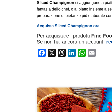
Sliced Champignon
si aggiungono a piatt
fantasia dello chef, o al piatto insieme a s
preparazione di pietanze più elaborate com
Acquista
Sliced Champignon
ora
Per acquistare i prodotti
Fine Fo
Se non hai ancora un account,
re
Facebook
X
Threads
LinkedIn
Whats
Ema