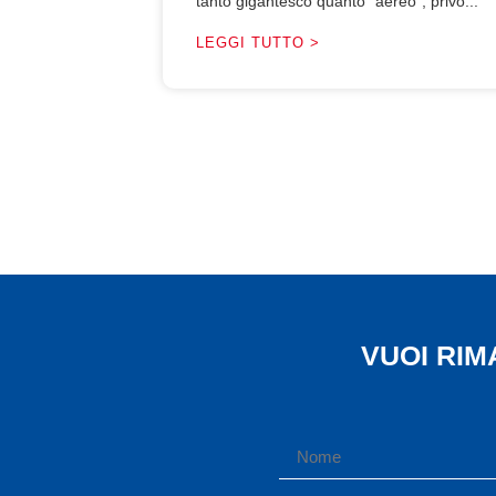
tanto gigantesco quanto “aereo”, privo...
LEGGI TUTTO >
VUOI RI