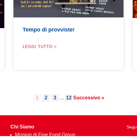
Tempo di provviste!
LEGGI TUTTO >
1
2
3
…
12
Successivo »
Chi Siamo
Segui
Mission di Fine Food Group