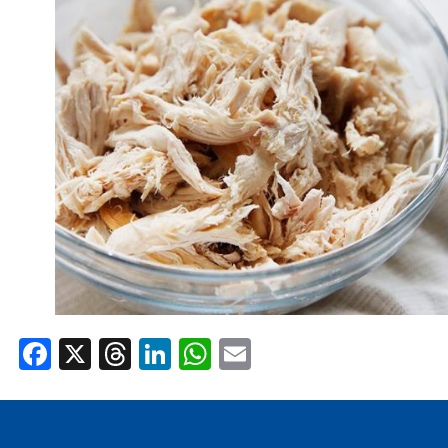
AREA AGENTI
Facebook
X
Threads
LinkedIn
WhatsApp
Email