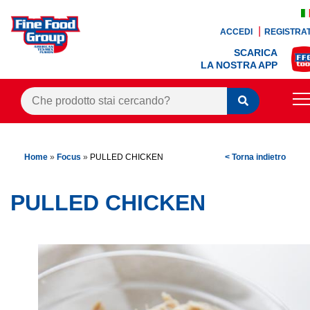
ACCEDI
REGISTRAT
SCARICA
LA NOSTRA APP
PRODOTTI
Home
»
Focus
»
PULLED CHICKEN
< Torna indietro
BLOG
RICETTE
PULLED CHICKEN
BONUS FEDELTÀ
OFFERTE
CONTATTI