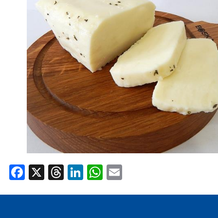
AREA AGENTI
Facebook
X
Threads
LinkedIn
WhatsApp
Email