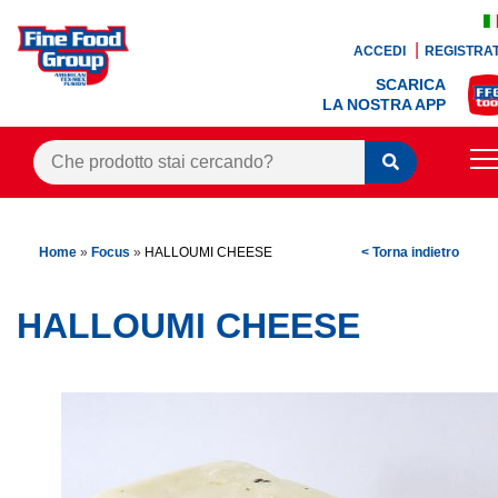
ACCEDI
REGISTRAT
SCARICA
LA NOSTRA APP
PRODOTTI
Home
»
Focus
»
HALLOUMI CHEESE
< Torna indietro
BLOG
RICETTE
HALLOUMI CHEESE
BONUS FEDELTÀ
OFFERTE
CONTATTI