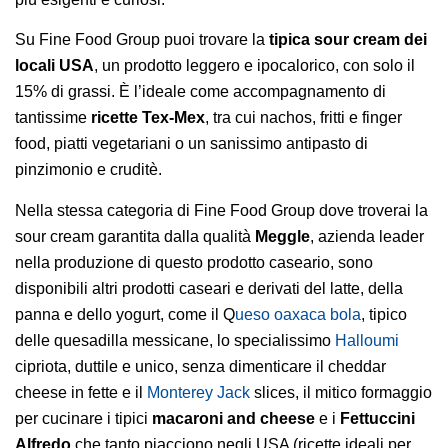
Su Fine Food Group puoi trovare la
tipica sour cream dei
locali USA
, un prodotto leggero e ipocalorico, con solo il
15% di grassi. È l’ideale come accompagnamento di
tantissime
ricette Tex-Mex
, tra cui nachos, fritti e finger
food, piatti vegetariani o un sanissimo antipasto di
pinzimonio e cruditè.
Nella stessa categoria di Fine Food Group dove troverai la
sour cream garantita dalla qualità
Meggle
, azienda leader
nella produzione di questo prodotto caseario, sono
disponibili altri
prodotti caseari e derivati del latte
, della
panna e dello yogurt, come il Q
ueso oaxaca bola
, tipico
delle quesadilla messicane, lo specialissimo
Halloumi
cipriota, duttile e unico, senza dimenticare il cheddar
cheese in fette e il
Monterey Jack
slices, il mitico formaggio
per cucinare i tipici
macaroni and cheese
e i
Fettuccini
Alfredo
che tanto piacciono negli USA (ricette ideali per