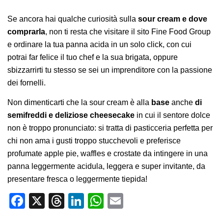
Se ancora hai qualche curiosità sulla
sour cream e dove
comprarla
, non ti resta che visitare il sito Fine Food Group
e ordinare la tua panna acida in un solo click, con cui
potrai far felice il tuo chef e la sua brigata, oppure
sbizzarrirti tu stesso se sei un imprenditore con la passione
dei fornelli.
Non dimenticarti che la sour cream è alla
base
anche
di
semifreddi e deliziose cheesecake
in cui il sentore dolce
non è troppo pronunciato: si tratta di pasticceria perfetta per
chi non ama i gusti troppo stucchevoli e preferisce
profumate apple pie, waffles e crostate da intingere in una
panna leggermente acidula, leggera e super invitante, da
presentare fresca o leggermente tiepida!
Facebook
X
Threads
LinkedIn
WhatsApp
Email