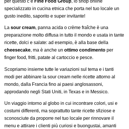
per questo c’é
Fine Food Group
, lo shop online
specializzato in cucina etnica che porta nel tuo locale un
gusto inedito, saporito e super invitante!
La
sour cream
, panna acida o crème fraîche è una
preparazione molto diffusa in tutto il mondo e usata in tante
ricette, dolci e salate: ad esempio, è alla base della
cheesecake
, ma è anche un
ottimo condimento
per
finger food, fritti, patate al cartoccio e pesce.
Scopriamo insieme tutte le variazioni sul tema e i tanti
modi per abbinare la sour cream nelle ricette attorno al
mondo, dalla Francia fino ai paesi anglosassoni,
approdando negli Stati Uniti, in Texas e in Messico.
Un viaggio intorno al globo in cui incontrare colori, usi e
costumi differenti, ma soprattutto tante ricette sfiziose e
sconosciute da proporre nel tuo locale per rinnovare il
menu e attirare i clienti più curiosi e buongustai, amanti