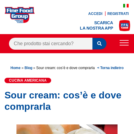
ACCEDI
REGISTRATI
SCARICA
LA NOSTRA APP
PRODOTTI
Home
»
Blog
»
Sour cream: cos’è e dove comprarla
< Torna indietro
BLOG
CUCINA AMERICANA
RICETTE
Sour cream: cos’è e dove
BONUS FEDELTÀ
comprarla
OFFERTE
CONTATTI