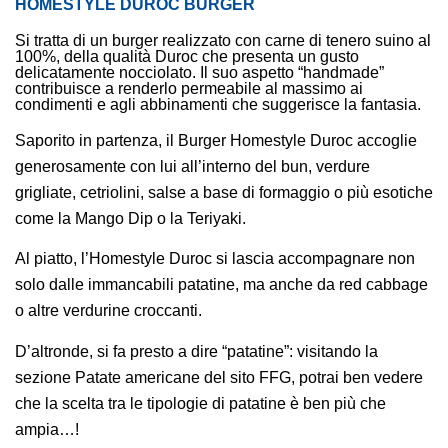
HOMESTYLE DUROC BURGER
Si tratta di un burger realizzato con carne di tenero suino al
100%, della qualità Duroc che presenta un gusto
delicatamente nocciolato. Il suo aspetto “handmade”
contribuisce a renderlo permeabile al massimo ai
condimenti e agli abbinamenti che suggerisce la fantasia.
Saporito in partenza, il Burger Homestyle Duroc accoglie
generosamente con lui all’interno del bun, verdure
grigliate, cetriolini, salse a base di formaggio o più esotiche
come la Mango Dip o la Teriyaki.
Al piatto, l’Homestyle Duroc si lascia accompagnare non
solo dalle immancabili patatine, ma anche da red cabbage
o altre verdurine croccanti.
D’altronde, si fa presto a dire “patatine”: visitando la
sezione Patate americane del sito FFG, potrai ben vedere
che la scelta tra le tipologie di patatine è ben più che
ampia…!