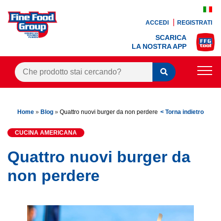
ACCEDI
REGISTRATI
SCARICA
LA NOSTRA APP
PRODOTTI
Home
»
Blog
»
Quattro nuovi burger da non perdere
< Torna indietro
BLOG
CUCINA AMERICANA
RICETTE
Quattro nuovi burger da
BONUS FEDELTÀ
non perdere
OFFERTE
CONTATTI