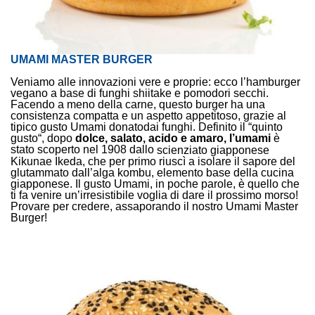
UMAMI MASTER BURGER
Veniamo alle innovazioni vere e proprie: ecco l’hamburger
vegano a base di funghi shiitake e pomodori secchi.
Facendo a meno della carne, questo burger ha una
consistenza compatta e un aspetto appetitoso, grazie al
tipico gusto
dai funghi. Definito il “quinto
Umami donato
gusto“, dopo
dolce, salato, acido e amaro, l’umami
è
stato scoperto nel 1908 dallo
scienziato giapponese
Kikunae Ikeda, che per primo riuscì a isolare il sapore del
glutammato dall’alga kombu, elemento base della cucina
giapponese. Il gusto Umami, in poche parole, è quello che
ti fa venire un’irresistibile voglia di dare il prossimo morso!
Provare per credere, assaporando il nostro Umami Master
Burger!