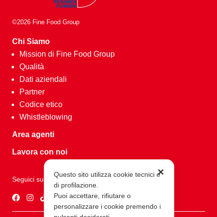
©2026 Fine Food Group
Chi Siamo
Mission di Fine Food Group
Qualità
Dati aziendali
Partner
Codice etico
Whistleblowing
Area agenti
Lavora con noi
✕
Questo sito utilizza cookie tecnici e
Seguici su
di profilazione.
Puoi accettare, rifiutare o
personalizzare i cookie premendo i