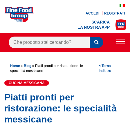
ACCEDI
REGISTRATI
SCARICA
LA NOSTRA APP
PRODOTTI
Home
»
Blog
»
Piatti pronti per ristorazione: le
< Torna
BLOG
specialità messicane
indietro
RICETTE
CUCINA MESSICANA
BONUS FEDELTÀ
Piatti pronti per
OFFERTE
ristorazione: le specialità
messicane
CONTATTI