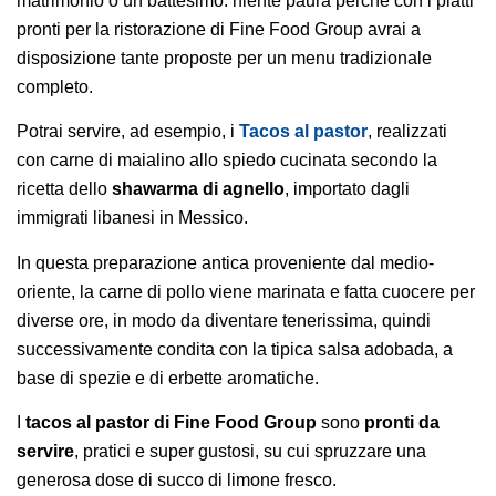
matrimonio o un battesimo: niente paura perché con i piatti
pronti per la ristorazione di Fine Food Group avrai a
disposizione tante proposte per un menu tradizionale
completo.
Potrai servire, ad esempio, i
Tacos al pastor
, realizzati
con carne di maialino allo spiedo cucinata secondo la
ricetta dello
shawarma di agnello
, importato dagli
immigrati libanesi in Messico.
In questa preparazione antica proveniente dal medio-
oriente, la carne di pollo viene marinata e fatta cuocere per
diverse ore, in modo da diventare tenerissima, quindi
successivamente condita con la tipica salsa adobada, a
base di spezie e di erbette aromatiche.
I
tacos al pastor di Fine Food Group
sono
pronti da
servire
, pratici e super gustosi, su cui spruzzare una
generosa dose di succo di limone fresco.