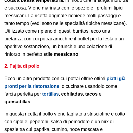
cotta a bassa temperatura
, in modo che rimanga morbida
e succosa. Viene marinata con le spezie e i profumi tipici
messicani. La ricetta originale richiede molti passaggi e
tanto tempo (vedi sotto nelle specialità tipiche messicane).
Utilizzato come ripieno di questi burritos, ecco una
pietanza con cui potrai arricchire il buffet per la festa o un
aperitivo sostanzioso, un brunch e una colazione di
rinforzo in perfetto
stile messicano
.
2. Fajita di pollo
Ecco un altro prodotto con cui potrai offrire ottimi
piatti già
pronti per la ristorazione
, o cucinare usandolo come
farcia perfetta per
tortillas
,
echiladas
,
tacos
e
quesadillas
.
In questa ricetta il pollo viene tagliato a striscioline e cotto
con cipolle, peperoni, salsa di pomodoro e un mix di
spezie tra cui paprika, cumino, noce moscata e