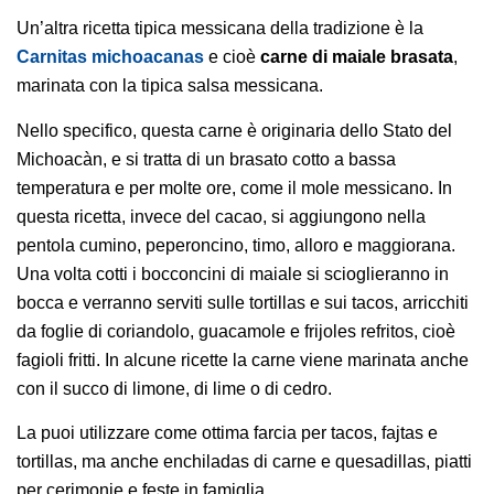
Un’altra ricetta tipica messicana della tradizione è la
Carnitas michoacanas
e cioè
carne di maiale brasata
,
marinata con la tipica salsa messicana.
Nello specifico, questa carne è originaria dello Stato del
Michoacàn, e si tratta di un brasato cotto a bassa
temperatura e per molte ore, come il mole messicano. In
questa ricetta, invece del cacao, si aggiungono nella
pentola cumino, peperoncino, timo, alloro e maggiorana.
Una volta cotti i bocconcini di maiale si scioglieranno in
bocca e verranno serviti sulle tortillas e sui tacos, arricchiti
da foglie di coriandolo, guacamole e frijoles refritos, cioè
fagioli fritti. In alcune ricette la carne viene marinata anche
con il succo di limone, di lime o di cedro.
La puoi utilizzare come ottima farcia per tacos, fajtas e
tortillas, ma anche enchiladas di carne e quesadillas, piatti
per cerimonie e feste in famiglia.