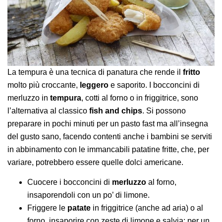
La tempura è una tecnica di panatura che rende il
fritto
molto più croccante,
leggero
e saporito. I bocconcini di
merluzzo in
tempura
, cotti al forno o in friggitrice, sono
l’alternativa al classico
fish and chips
. Si possono
preparare in pochi minuti per un pasto fast ma all’insegna
del gusto sano, facendo contenti anche i bambini se serviti
in abbinamento con le immancabili patatine fritte, che, per
variare, potrebbero essere quelle dolci americane.
Cuocere i bocconcini di
merluzzo
al forno,
insaporendoli con un po’ di limone.
Friggere le
patate
in friggitrice (anche ad aria) o al
forno, insaporire con zeste di limone e salvia; per un