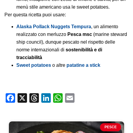
menù stile americano usa le sweet potatoes.
Per questa ricetta puoi usare:
Alaska Pollack Nuggets Tempura
, un alimento
realizzato con merluzzo
Pesca msc
(marine steward
ship council), dunque pescato nel rispetto delle
norme internazionali di
sostenibilità e di
tracciabilità
Sweet potatoes
o altre
patatine a stick
Facebook
X
Threads
LinkedIn
WhatsApp
Email
PESCE