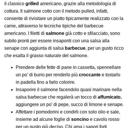
il classico
grilled
americano, grazie alla metodologia di
cottura. Il salmone cotto con il metodo pulled, infatti,
consente di rivisitare un piatto tipicamente realizzato con la
carne, attraverso le tecniche tipiche del barbecue
americano. I filetti di
salmone
già cotto e sfilacciato, sono
subito pronti per essere insaporiti con una salsa alla
senape con aggiunta di salsa
barbecue
, per un gusto ricco
che esalta il grasso naturale del salmone.
Prendere delle fette di pane in cassetta, spennellare
un po’ di burro per renderlo più
croccante
e tostarlo
in padella fino a farlo colorire.
Insaporire il salmone facendolo quasi marinare nella
salsa barbecue che regalerà un tocco di
affumicato
,
aggiungere un po’ di pepe, succo di limone e senape.
Affettare i pomodorini e condirli con solo olio e sale,
insieme ad alcune foglie di
soncino
e cavolo rosso
per un gusto più deciso. Chi ama i sapori forti