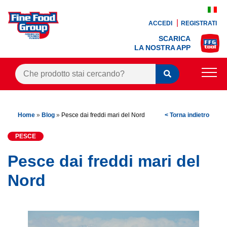
ACCEDI
REGISTRATI
SCARICA
LA NOSTRA APP
PRODOTTI
Home
»
Blog
»
Pesce dai freddi mari del Nord
< Torna indietro
BLOG
PESCE
RICETTE
Pesce dai freddi mari del
BONUS FEDELTÀ
Nord
OFFERTE
CONTATTI