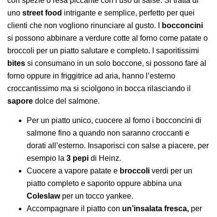
con spezie o resa piccante con l’uso di salse. Si tratta di
uno
street
food
intrigante e semplice, perfetto per quei
clienti che non vogliono rinunciare al gusto. I
bocconcini
si possono abbinare a verdure cotte al forno come patate o
broccoli per un piatto salutare e completo. I saporitissimi
bites
si consumano in un solo boccone, si possono fare al
forno oppure in friggitrice ad aria, hanno l’esterno
croccantissimo ma si sciolgono in bocca rilasciando il
sapore
dolce del salmone.
Per un piatto unico, cuocere al forno i bocconcini di
salmone fino a quando non saranno croccanti e
dorati all’esterno. Insaporisci con salse a piacere, per
esempio la
3 pepi
di Heinz.
Cuocere a vapore patate e
broccoli
verdi per un
piatto completo e saporito oppure abbina una
Coleslaw
per un tocco yankee.
Accompagnare il piatto con
un’insalata fresca,
per