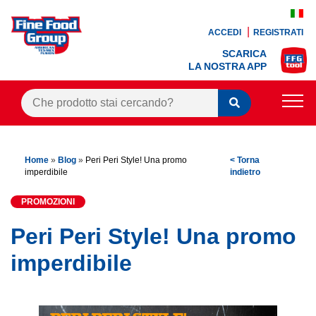
ACCEDI
REGISTRATI
SCARICA
LA NOSTRA APP
PRODOTTI
Home
»
Blog
»
Peri Peri Style! Una promo
< Torna
BLOG
imperdibile
indietro
RICETTE
PROMOZIONI
BONUS FEDELTÀ
Peri Peri Style! Una promo
OFFERTE
imperdibile
CONTATTI