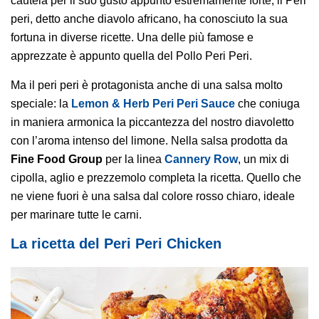
cautela per il suo gusto appunto estremamente forte, il Peri
peri, detto anche diavolo africano, ha conosciuto la sua
fortuna in diverse ricette. Una delle più famose e
apprezzate è appunto quella del Pollo Peri Peri.
Ma il peri peri è protagonista anche di una salsa molto
speciale: la
Lemon & Herb Peri Peri Sauce
che coniuga
in maniera armonica la piccantezza del nostro diavoletto
con l’aroma intenso del limone. Nella salsa prodotta da
Fine Food Group
per la linea
Cannery Row
, un mix di
cipolla, aglio e prezzemolo completa la ricetta. Quello che
ne viene fuori è una salsa dal colore rosso chiaro, ideale
per marinare tutte le carni.
La ricetta del Peri Peri Chicken