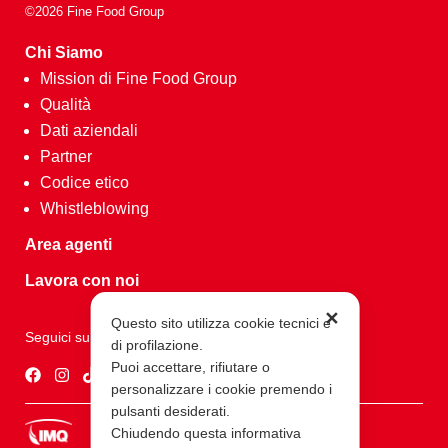
©2026 Fine Food Group
Chi Siamo
Mission di Fine Food Group
Qualità
Dati aziendali
Partner
Codice etico
Whistleblowing
Area agenti
Lavora con noi
✕
Questo sito utilizza cookie tecnici e
Seguici su
di profilazione.
Puoi accettare, rifiutare o
personalizzare i cookie premendo i
pulsanti desiderati.
Chiudendo questa informativa