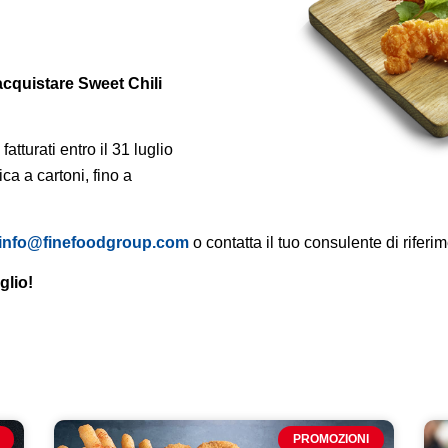
i acquistare Sweet Chili
fatturati entro il 31 luglio
a a cartoni, fino a
info@finefoodgroup.com
o contatta il tuo consulente di riferi
glio!
pp
PROMOZIONI