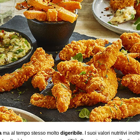
a
ma al tempo stesso molto
digeribile
. I suoi valori nutritivi in