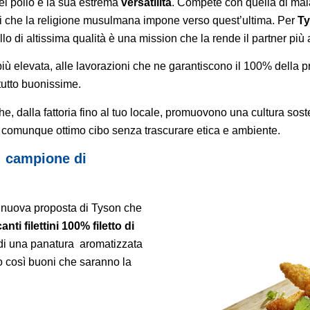
el pollo è la sua estrema
versatilità
. Compete con quella di maia
ni che la religione musulmana impone verso quest’ultima. Per
T
lo di altissima qualità è una mission che la rende il partner più a
più elevata, alle lavorazioni che ne garantiscono il 100% della p
tutto buonissime.
che, dalla fattoria fino al tuo locale, promuovono una cultura sost
 comunque ottimo cibo senza trascurare etica e ambiente.
: campione di
a nuova proposta di Tyson che
nti filettini 100% filetto di
 di una panatura aromatizzata
sono così buoni che saranno la