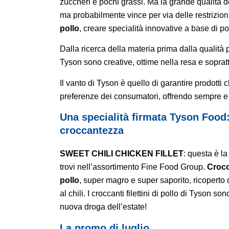
zuccheri e pochi grassi. Ma la grande qualità d
ma probabilmente vince per via delle restrizio
pollo
, creare specialità innovative a base di pol
Dalla ricerca della materia prima dalla qualità 
Tyson sono creative, ottime nella resa e soprat
Il vanto di Tyson è quello di garantire prodotti 
preferenze dei consumatori, offrendo sempre e
Una specialità firmata Tyson Food
croccantezza
SWEET CHILI CHICKEN FILLET
: questa è l
trovi nell’assortimento Fine Food Group.
Crocca
pollo
, super magro e super saporito, ricoperto
al chili. I croccanti filettini di pollo di Tyson 
nuova droga dell’estate!
La promo di luglio