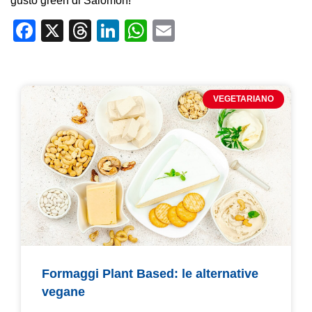
gusto green di Salomon!
Facebook
X
Threads
LinkedIn
WhatsApp
Email
VEGETARIANO
Formaggi Plant Based: le alternative
vegane