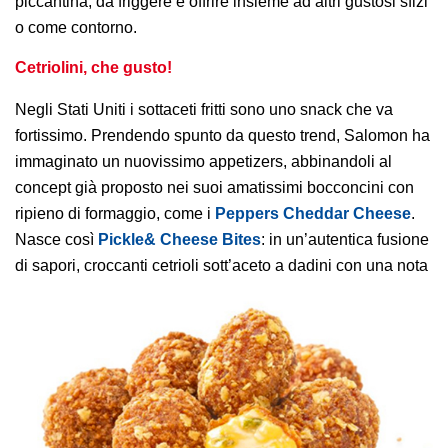
piccantina, da friggere e offrire insieme ad altri gustosi sfizi
o come contorno.
Cetriolini, che gusto!
Negli Stati Uniti i sottaceti fritti sono uno snack che va
fortissimo. Prendendo spunto da questo trend, Salomon ha
immaginato un nuovissimo appetizers, abbinandoli al
concept già proposto nei suoi amatissimi bocconcini con
ripieno di formaggio, come i
Peppers Cheddar Cheese
.
Nasce così
Pickle& Cheese Bites
: in un’autentica fusione
di sapori, croccanti cetrioli sott’aceto a dadini
con una nota