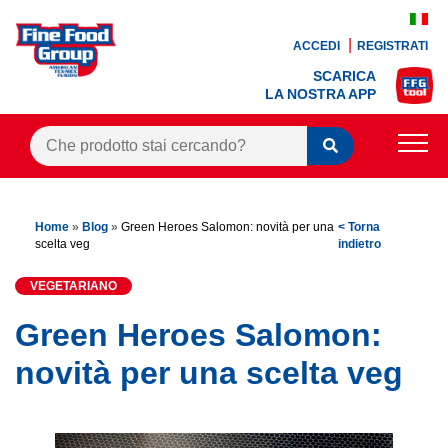
ACCEDI
REGISTRATI
SCARICA
LA NOSTRA APP
PRODOTTI
Home
»
Blog
»
Green Heroes Salomon: novità per una
< Torna
BLOG
scelta veg
indietro
RICETTE
VEGETARIANO
BONUS FEDELTÀ
Green Heroes Salomon:
OFFERTE
novità per una scelta veg
CONTATTI