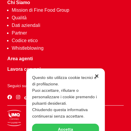
Chi Siamo
Mission di Fine Food Group
Qualità
Dati aziendali
Partner
Codice etico
Whistleblowing
Area agenti
Lavora con noi
✕
Questo sito utilizza cookie tecnici e
di profilazione.
Seguici su
Puoi accettare, rifiutare o
personalizzare i cookie premendo i
pulsanti desiderati.
Chiudendo questa informativa
continuerai senza accettare.
Accetta