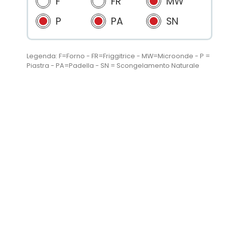
F
FR
MW
P
PA
SN
Legenda: F=Forno - FR=Friggitrice - MW=Microonde - P =
Piastra - PA=Padella - SN = Scongelamento Naturale