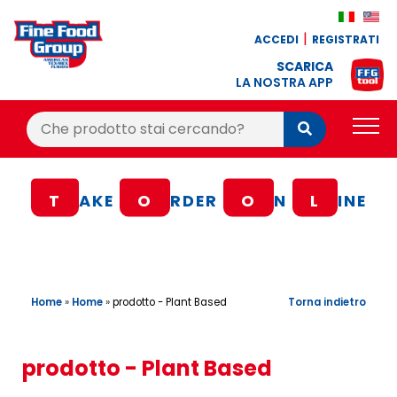
ACCEDI
REGISTRATI
SCARICA
LA NOSTRA APP
Cerca:
Cerca
PRODOTTI
T
AKE
O
RDER
O
N
L
INE
BLOG
RICETTE
BONUS FEDELTÀ
Home
»
Home
»
Torna indietro
prodotto - Plant Based
OFFERTE
CONTATTI
prodotto - Plant Based