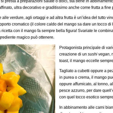
ti, si presta a preparazioni salate o dolci, sta bene in abbinamen
ffinato, ultra decorativo e graditissimo anche come frutta a fine 
alle verdure, agli ortaggi e ad altra frutta è un’idea del tutto v
pporto cromatico (il colore caldo del mango sa dare un tocco di b
ricetta con il mango fa sempre bella figura! Svariate le combinaz
ngrediente magico può ottenere.
Protagonista principale di vari
creazione di un
sushi vegan
, 
toast, il mango eccelle sempre
Tagliato a cubetti oppure a pez
in purea o crema, il mango pu
oppure affumicato, al tonno, al
pesce azzurro, per dare quell’
con quel tocco esotico sempre
In abbinamento alle carni bian