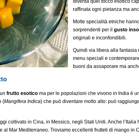
diventa quel tocco esotico ca
raffinata ogni pietanza ma a
Molte specialità etniche hann
sorprendenti per il
gusto insol
originali e inconfondibili.
Quindi via libera alla fantasia
menu speciali e contemporanei 
buoni da assaporare ma anche
tto
 un
frutto esotico
ma per le popolazioni che vivono in India è un
 (
Mangifera Indica
) che può diventare molto alto: può raggiunge
è oggi coltivato in Cina, in Messico, negli Stati Uniti. Anche l’Ital
 al Mar Mediterraneo. Troviamo eccellenti frutteti di mango in C