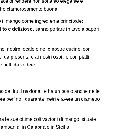
pace di rendere non soltanto elegante e
nche clamorosamente buona.
o il mango come ingrediente principale:
ito e delizioso
, sanno portare in tavola sapori
 nel nostro locale e nelle nostre cucine, con
da presentare ai nostri ospiti e con piatti
 belli da vedere!
o dei frutti nazionali e ha un posto anche nelle
re perfino i quaranta metri e avere un diametro
ia ha le sue ottime coltivazioni di mango, situate
ampania, in Calabria e in Sicilia.