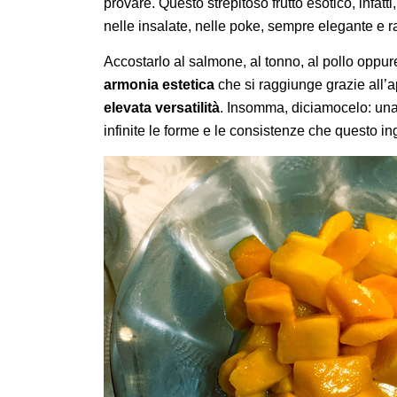
provare. Questo strepitoso frutto esotico, infat
nelle insalate, nelle poke, sempre elegante e ra
Accostarlo al salmone, al tonno, al pollo oppure 
armonia estetica
che si raggiunge grazie all’a
elevata versatilità
. Insomma, diciamocelo: una 
infinite le forme e le consistenze che questo i