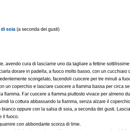
 di soia
(a seconda dei gusti)
e, avendo cura di lasciarne uno da tagliare a fettine sottilissim
sciarla dorare in padella, a fuoco molto basso, con un cucchiaio d
dentemente scongelato, facendoli cuocere per tre minuti a fuoco 
con un coperchio e lasciare cuocere a fiamma bassa per circa sei
 la fiamma. Far cuocere a fiamma piuttosto vivace per almeno d
indi la cottura abbassando la fiamma, senza alzare il coperchio
o bianco oppure con la salsa di soia, a seconda dei gusti. Lascia
il fuoco.
 guarnire con abbondante scorza di lime.