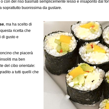
e
o con del riso basmati semplicemente lesso e insaporito dal fondo
 soprattutto buonissima da gustare.
se
, ma ha scelto di
questa ricetta che
i di gusto e
concino che piacerà
insoliti ma ben
e del cibo orientale:
adito a tutti quelli che