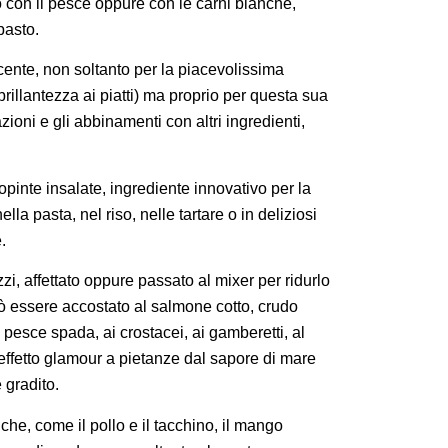
to con il pesce oppure con le carni bianche,
pasto.
incente, non soltanto per la piacevolissima
rillantezza ai piatti) ma proprio per questa sua
ioni e gli abbinamenti con altri ingredienti,
opinte insalate, ingrediente innovativo per la
nella pasta, nel riso, nelle tartare o in deliziosi
.
zi, affettato oppure passato al mixer per ridurlo
ò essere accostato al salmone cotto, crudo
 pesce spada, ai crostacei, ai gamberetti, al
effetto glamour a pietanze dal sapore di mare
 gradito.
che, come il pollo e il tacchino, il mango