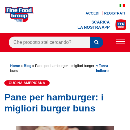
ACCEDI
REGISTRATI
SCARICA
LA NOSTRA APP
PRODOTTI
Home
»
Blog
»
Pane per hamburger: i migliori burger
< Torna
BLOG
buns
indietro
RICETTE
CUCINA AMERICANA
BONUS FEDELTÀ
Pane per hamburger: i
OFFERTE
migliori burger buns
CONTATTI