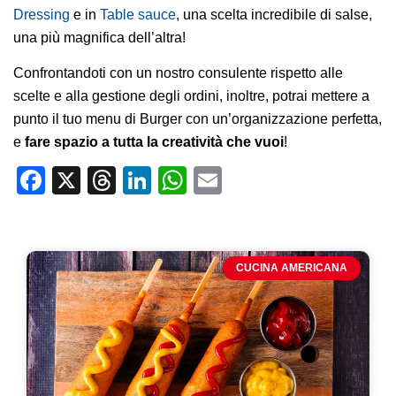
Dressing
e in
Table sauce
, una scelta incredibile di salse,
una più magnifica dell’altra!
Confrontandoti con un nostro consulente rispetto alle
scelte e alla gestione degli ordini, inoltre, potrai mettere a
punto il tuo menu di Burger con un’organizzazione perfetta,
e
fare spazio a tutta la creatività che vuoi
!
Facebook
X
Threads
LinkedIn
WhatsApp
Email
CUCINA AMERICANA