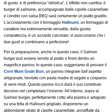
di gusto, e di preferenza “stilistica”. L’effetto non cambia: il
burger di salmone, accompagnato dalle cipolle caramellate
e condito con salsa BBQ sarà certamente un piatto gradito.
L’accostamento con il formaggio
Halloumi
, un formaggio di
carattere ma estremamente versatile, dalla giusta
compattezza, è un azzardo calcolato: vi assicuriamo che i
due gusti si combinano a perfezione!
Per la preparazione, anche in questo caso, il Salmon
burger può essere servito al piatto o finire dentro un
magnifico panino. In questo caso, suggeriamo di provare il
Corn Mum Grain Bun
, un panino integrale dall’aspetto
artigianale, lievitato con pasta madre di segale e cosparso
di semi misti. Questo panino ricco darà il suo contributo
decisivo nel completare l’insieme. All’interno, sopra al
Salmon burger, perfettamente cotto alla piastra e adagiato
su una fetta di Halloumi grigliato, disporremo un
abbondante strato di cipolle caramellate, annaffiate da