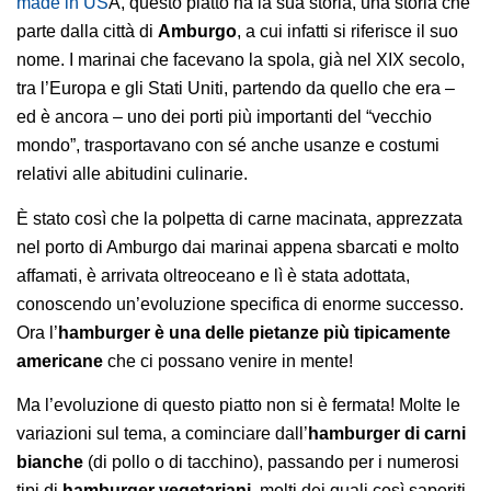
made in US
A, questo piatto ha la sua storia, una storia che
parte dalla città di
Amburgo
, a cui infatti si riferisce il suo
nome. I marinai che facevano la spola, già nel XIX secolo,
tra l’Europa e gli Stati Uniti, partendo da quello che era –
ed è ancora – uno dei porti più importanti del “vecchio
mondo”, trasportavano con sé anche usanze e costumi
relativi alle abitudini culinarie.
È stato così che la polpetta di carne macinata, apprezzata
nel porto di Amburgo dai marinai appena sbarcati e molto
affamati, è arrivata oltreoceano e lì è stata adottata,
conoscendo un’evoluzione specifica di enorme successo.
Ora l’
hamburger è una delle pietanze più tipicamente
americane
che ci possano venire in mente!
Ma l’evoluzione di questo piatto non si è fermata! Molte le
variazioni sul tema, a cominciare dall’
hamburger di carni
bianche
(di pollo o di tacchino), passando per i numerosi
tipi di
hamburger vegetariani
, molti dei quali così saporiti