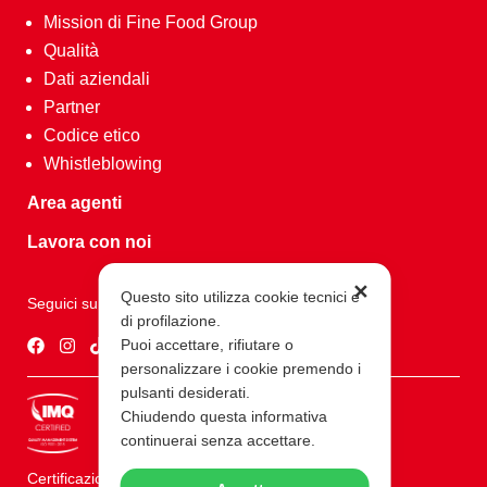
Mission di Fine Food Group
Qualità
Dati aziendali
Partner
Codice etico
Whistleblowing
Area agenti
Lavora con noi
✕
Questo sito utilizza cookie tecnici e
Seguici su
di profilazione.
Puoi accettare, rifiutare o
personalizzare i cookie premendo i
pulsanti desiderati.
Chiudendo questa informativa
continuerai senza accettare.
Certificazioni ISO 9001