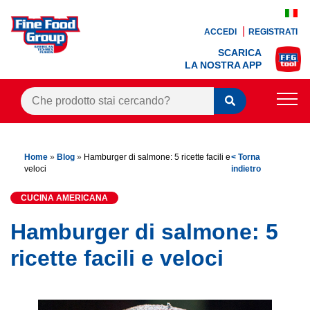
ACCEDI
REGISTRATI
SCARICA
LA NOSTRA APP
PRODOTTI
Home
»
Blog
»
Hamburger di salmone: 5 ricette facili e
< Torna
BLOG
veloci
indietro
RICETTE
CUCINA AMERICANA
BONUS FEDELTÀ
Hamburger di salmone: 5
OFFERTE
ricette facili e veloci
CONTATTI