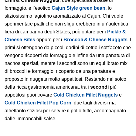
Chili & Cheese Nuggets
, due specialità a base di
formaggio, e l’esotico
Cajun Style green bean,
lo
sfiziosissimo fagiolino aromatizzato al Cajun. Chi vuole
sperimentare piatti che non sfigurerebbero in un’autentica
fiera di campagna degli States, può optare per i
Pickle &
Cheese Bites
oppure per i
Broccoli & Cheese Nuggets
. I
primi si ottengono da piccoli dadini di cetrioli sott’aceto che
vengono ricoperti da formaggio e infine da una panatura di
nachos speziati, mentre i secondi sono un equilibrato mix
di broccoli e formaggio, ricoperto da una panatura e
proposto in nuggets molto appetitosi. Restando nel solco
della ricca gastronomia americana, tra i
secondi
più
appetitosi puoi trovare
Gold Chicken Fillet Nuggets
e
Gold Chicken Fillet Pop Corn
, due tagli diversi ma
altrettanto sfiziosi per servire il pollo fritto, accompagnato
dalle immancabili salse.