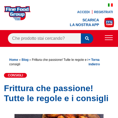
ACCEDI
REGISTRATI
SCARICA
LA NOSTRA APP
PRODOTTI
Home
»
Blog
»
Frittura che passione! Tutte le regole e i
< Torna
BLOG
consigli
indietro
RICETTE
CONSIGLI
BONUS FEDELTÀ
Frittura che passione!
OFFERTE
Tutte le regole e i consigli
CONTATTI