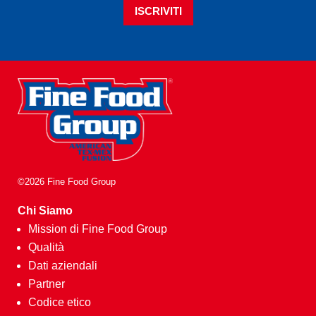
ISCRIVITI
©2026 Fine Food Group
Chi Siamo
Mission di Fine Food Group
Qualità
Dati aziendali
Partner
Codice etico