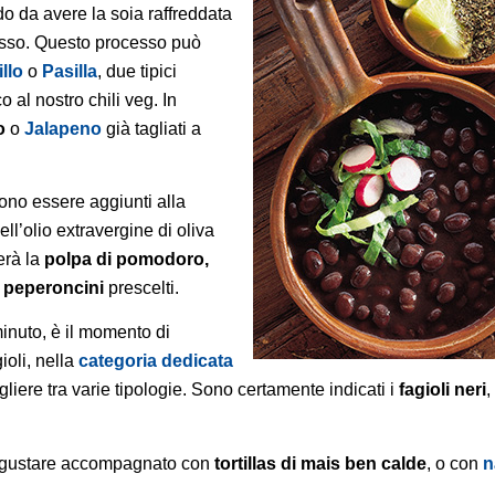
do da avere la soia raffreddata
cesso. Questo processo può
llo
o
Pasilla
, due tipici
 al nostro chili veg. In
o
o
Jalapeno
già tagliati a
ssono essere aggiunti alla
ell’olio extravergine di oliva
erà la
polpa di pomodoro,
i peperoncini
prescelti.
minuto, è il momento di
ioli, nella
categoria dedicata
liere tra varie tipologie. Sono certamente indicati i
fagioli neri
,
o gustare accompagnato con
tortillas di mais ben calde
, o con
n