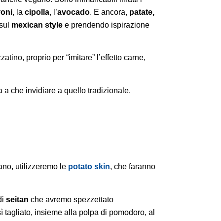
oni
, la
cipolla
, l’
avocado
. E ancora,
patate,
 sul
mexican style
e prendendo ispirazione
atino, proprio per “imitare” l’effetto carne,
 a che invidiare a quello tradizionale,
iano, utilizzeremo le
potato skin
, che faranno
di
seitan
che avremo spezzettato
ì tagliato, insieme alla polpa di pomodoro, al