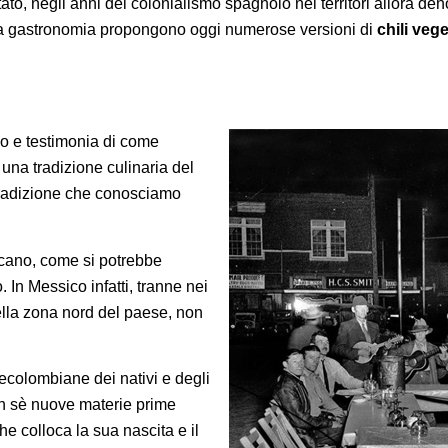
o, negli anni del colonialismo spagnolo nei territori allora de
a gastronomia propongono oggi numerose versioni di
chili veg
no e testimonia di come
 una tradizione culinaria del
tradizione che conosciamo
sicano, come si potrebbe
 In Messico infatti, tranne nei
nella zona nord del paese, non
precolombiane dei nativi e degli
on sè nuove materie prime
che colloca la sua nascita e il