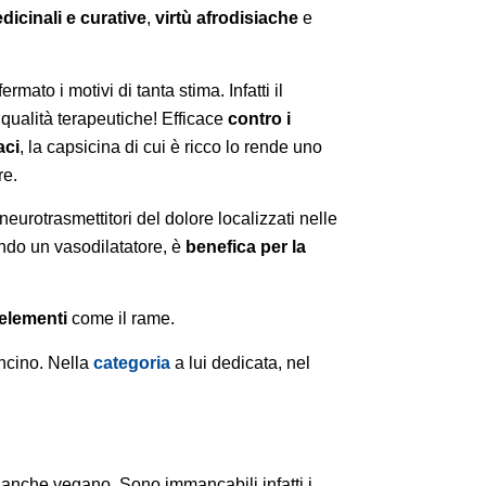
dicinali e curative
,
virtù afrodisiache
e
mato i motivi di tanta stima. Infatti il
qualità terapeutiche! Efficace
contro i
aci
, la capsicina di cui è ricco lo rende uno
re.
i neurotrasmettitori del dolore localizzati nelle
endo un vasodilatatore, è
benefica per la
oelementi
come il rame.
ncino. Nella
categoria
a lui dedicata, nel
te anche vegano. Sono immancabili infatti i