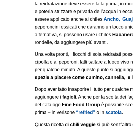
la reidratazione deve essere fatta prima, in mo
e poterla strizzare e privarla dell’acqua in ec
essere applicato anche ai chiles
Ancho,
Guaji
peperoncini essicati che daranno un tocco unico
alternativa, si possono usare i chiles
Habaner
rondelle, da aggiungere più avanti.
Una volta pronti, i fiocchi di soia reidratati po
cipolla e ai peperoni, fatti saltare a fuoco vivo n
per qualche minuto.
A questo punto si aggiung
spezie a piacere come cumino, cannella, e 
Dopo aver fatto insaporire il tutto per qualche 
aggiungere i
fagioli
. Anche per la scelta dei fag
del catalogo
Fine Food Group
è possibile sceg
prima – in verisone
“refried”
o in
scatola
.
Questa ricetta di
chili veggie
si può senz’altr