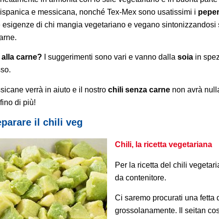
na ispanica e messicana, nonché Tex-Mex sono usatissimi i
peper
le esigenze di chi mangia vegetariano e vegano sintonizzandosi
carne.
 alla carne?
I suggerimenti sono vari e vanno dalla
soia
in spezz
sso.
icane verrà in aiuto e il nostro
chili senza carne
non avrà nulla
ino di più!
parare il chili veg
Chili, la ricetta vegetariana
Per la ricetta del chili vegetar
da contenitore.
Ci saremo procurati una fetta 
grossolanamente. Il seitan cos