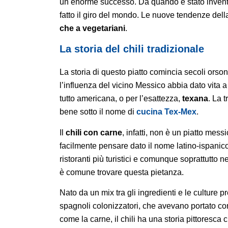
un enorme successo. Da quando è stato inventat
fatto il giro del mondo.
Le nuove tendenze dell
che a
vegetariani
.
La storia del chili tradizionale
La storia di questo piatto comincia secoli orso
l’influenza del vicino Messico abbia dato vita a
tutto americana, o per l’esattezza,
texana
. La 
bene sotto il nome di
cucina Tex-Mex
.
Il
chili con carne
, infatti, non è un piatto mes
facilmente pensare dato il nome latino-ispanico.
ristoranti più turistici e comunque soprattutto 
è comune trovare questa pietanza.
Nato da un mix tra gli ingredienti e le culture 
spagnoli colonizzatori, che avevano portato c
come la carne, il chili ha una storia pittoresca 