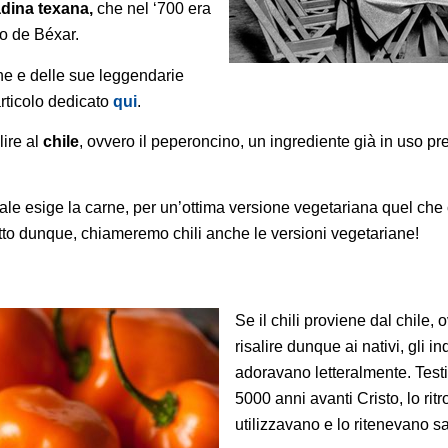
adina texana,
che nel ‘700 era
do de Béxar.
rne e delle sue leggendarie
’articolo dedicato
qui
.
lire al
chile
, ovvero il peperoncino, un ingrediente già in uso pre
onale esige la carne, per un’ottima versione vegetariana quel ch
tto dunque, chiameremo chili anche le versioni vegetariane!
Se il chili proviene dal chile
risalire dunque ai nativi, gli 
adoravano letteralmente. Test
5000 anni avanti Cristo, lo rit
utilizzavano e lo ritenevano s