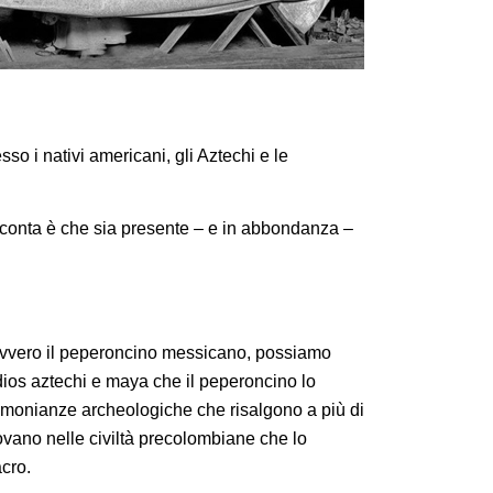
sso i nativi americani, gli Aztechi e le
e conta è che sia presente – e in abbondanza –
, ovvero il peperoncino messicano, possiamo
indios aztechi e maya che il peperoncino lo
imonianze archeologiche che risalgono a più di
rovano nelle civiltà precolombiane che lo
acro.