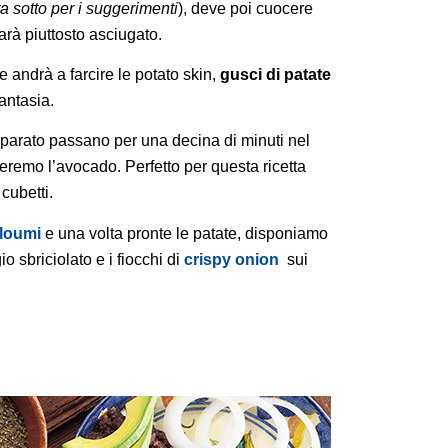
tta sotto per i suggerimenti
), deve poi cuocere
arà piuttosto asciugato.
 andrà a farcire le potato skin,
gusci di patate
antasia.
reparato passano per una decina di minuti nel
reremo l’avocado. Perfetto per questa ricetta
 cubetti.
loumi
e una volta pronte le patate, disponiamo
io sbriciolato e i fiocchi di
crispy
onion
sui