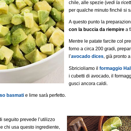
chile, alle spezie (
vedi la rice
per qualche minuto finché si s
A questo punto la preparazione
con la buccia da riempire
a f
Mentre le patate farcite col p
forno a circa 200 gradi, prepa
l’
avocado dices
, già pronto a
Sbricioliamo il
formaggio Hal
i cubetti di avocado, il formagg
gusci ancora caldi.
iso basmati
e lime sarà perfetto.
 seguito prevede l’utilizzo
e chi usa questo ingrediente,