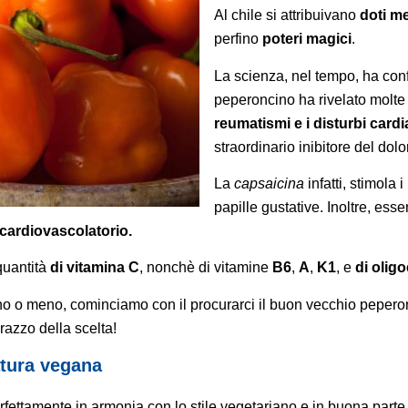
Al chile si attribuivano
doti me
perfino
poteri magici
.
La scienza, nel tempo, ha confer
peperoncino ha rivelato molte 
reumatismi e i disturbi cardi
straordinario inibitore del dolo
La
capsaicina
infatti, stimola 
papille gustative. Inoltre, ess
cardiovascolatorio.
quantità
di vitamina C
, nonchè di vitamine
B6
,
A
,
K1
, e
di olig
ano o meno, cominciamo con il procurarci il buon vecchio pepero
razzo della scelta!
tura vegana
o perfettamente in armonia con lo stile vegetariano e in buona par