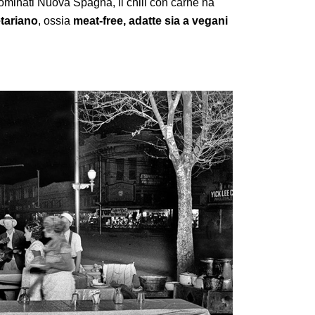
nominati Nuova Spagna, il chili con carne ha
etariano
, ossia
meat-free, adatte sia a vegani