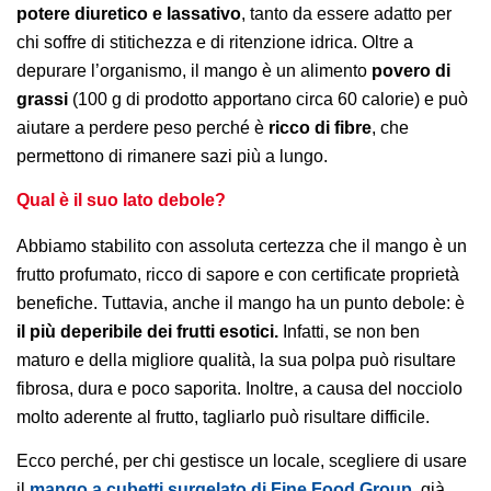
potere diuretico e lassativo
, tanto da essere adatto per
chi soffre di stitichezza e di ritenzione idrica. Oltre a
depurare l’organismo, il mango è un alimento
povero di
grassi
(100 g di prodotto apportano circa 60 calorie) e può
aiutare a perdere peso perché è
ricco di fibre
, che
permettono di rimanere sazi più a lungo.
Qual è il suo lato debole?
Abbiamo stabilito con assoluta certezza che il mango è un
frutto profumato, ricco di sapore e con certificate proprietà
benefiche. Tuttavia, anche il mango ha un punto debole: è
il più deperibile dei frutti esotici.
Infatti, se non ben
maturo e della migliore qualità, la sua polpa può risultare
fibrosa, dura e poco saporita. Inoltre, a causa del nocciolo
molto aderente al frutto, tagliarlo può risultare difficile.
Ecco perché, per chi gestisce un locale, scegliere di usare
il
mango a cubetti surgelato di Fine Food Group
, già