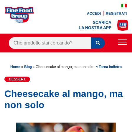
ACCEDI
REGISTRATI
SCARICA
LA NOSTRA APP
PRODOTTI
Home
»
Blog
»
Cheesecake al mango, ma non solo
< Torna indietro
BLOG
DESSERT
RICETTE
Cheesecake al mango, ma
BONUS FEDELTÀ
non solo
OFFERTE
CONTATTI