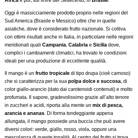
Africa
e poi, sul finire del Settecento, in
Brasile
.
Oggi è massicciamente prodotto proprio nelle regioni del
Sud America (Brasile e Messico) oltre che in quelle
asiatiche, dove è considerato frutto nazionale. Si coltiva
con ottimi risultati anche in Italia, in particolare nelle regioni
meridionali quali
Campania
,
Calabria
e
Sicilia
dove,
complici i cambiamenti climatici, ha trovato le condizioni
ideali per una produzione di eccellente qualità.
Il mango è un
frutto tropicale
di tipo drupa (cioè carnoso)
che si caratterizza per la sua
polpa dolce e succosa
, di
color giallo-arancio (dato dai carotenoidi contenuti) e molto
profumata. Il sapore, gradevolissimo grazie all’alto tenore
in zuccheri e acidi, riporta alla mente un
mix di pesca,
arancia e ananas
. Di forma tondeggiante appena
allungata, il mango possiede una buccia che può avere
diversi colori: verde, giallo, rosso, viola, oppure una
mescolanza di queste tonalità. Al centro del frutto si trova