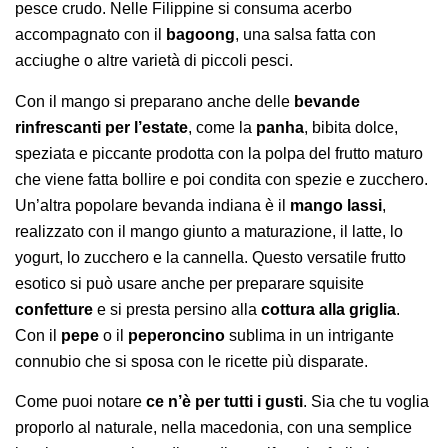
pesce crudo. Nelle Filippine si consuma acerbo
accompagnato con il
bagoong
, una salsa fatta con
acciughe o altre varietà di piccoli pesci.
Con il mango si preparano anche delle
bevande
rinfrescanti per l’estate
, come la
panha
, bibita dolce,
speziata e piccante prodotta con la polpa del frutto maturo
che viene fatta bollire e poi condita con spezie e zucchero.
Un’altra popolare bevanda indiana è il
mango lassi
,
realizzato con il mango giunto a maturazione, il latte, lo
yogurt, lo zucchero e la cannella. Questo versatile frutto
esotico si può usare anche per preparare squisite
confetture
e si presta persino alla
cottura alla griglia
.
Con il
pepe
o il
peperoncino
sublima in un intrigante
connubio che si sposa con le ricette più disparate.
Come puoi notare
ce n’è per tutti i gusti
. Sia che tu voglia
proporlo al naturale, nella macedonia, con una semplice