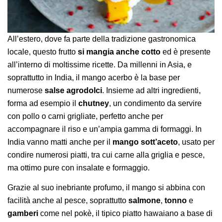
All’estero, dove fa parte della tradizione gastronomica
locale, questo frutto
si mangia anche cotto
ed è presente
all’interno di moltissime ricette. Da millenni in Asia, e
soprattutto in India, il mango acerbo è la base per
numerose
salse agrodolci
. Insieme ad altri ingredienti,
forma ad esempio il
chutney
, un condimento da servire
con pollo o carni grigliate, perfetto anche per
accompagnare il riso e un’ampia gamma di formaggi. In
India vanno matti anche per il
mango sott’aceto
, usato per
condire numerosi piatti, tra cui carne alla griglia e pesce,
ma ottimo pure con insalate e formaggio.
Grazie al suo inebriante profumo, il mango si abbina con
facilità anche al pesce, soprattutto
salmone
,
tonno
e
gamberi
come nel pokè, il tipico piatto hawaiano a base di