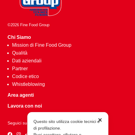
©2026 Fine Food Group
Chi Siamo
Mission di Fine Food Group
Qualità
Dati aziendali
Partner
Codice etico
Whistleblowing
Area agenti
Lavora con noi
✕
Questo sito utilizza cookie tecnici e
Seguici su
di profilazione.
Puoi accettare, rifiutare o