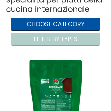
cucina internazionale
AREA AGENTI