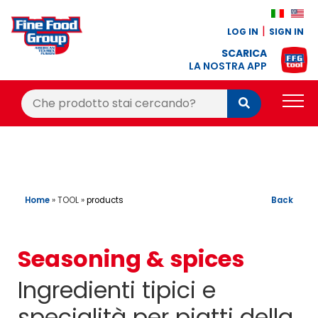
LOG IN
SIGN IN
SCARICA
LA NOSTRA APP
Cerca:
Cerca
PRODUCTS
BLOG
RECIPES
Home
»
TOOL
»
Back
products
LOYALTY BONUS
Seasoning & spices
OFFER
Ingredienti tipici e
CONTACTS
specialità per piatti della