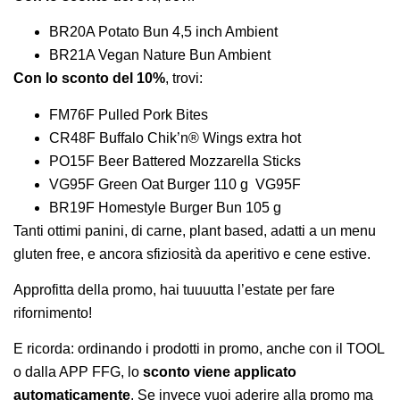
BR20A Potato Bun 4,5 inch Ambient
BR21A Vegan Nature Bun Ambient
Con lo sconto del 10%
, trovi:
FM76F Pulled Pork Bites
CR48F Buffalo Chik’n® Wings extra hot
PO15F Beer Battered Mozzarella Sticks
VG95F Green Oat Burger 110 g VG95F
BR19F Homestyle Burger Bun 105 g
Tanti ottimi panini, di carne, plant based, adatti a un menu
gluten free, e ancora sfiziosità da aperitivo e cene estive.
Approfitta della promo, hai tuuuutta l’estate per fare
rifornimento!
E ricorda: ordinando i prodotti in promo, anche con il TOOL
o dalla APP FFG, lo
sconto viene applicato
automaticamente
. Se invece vuoi aderire alla promo ma