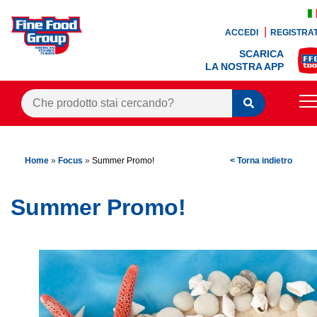
ACCEDI
REGISTRAT
SCARICA
LA NOSTRA APP
PRODOTTI
Home
»
Focus
»
Summer Promo!
< Torna indietro
BLOG
RICETTE
Summer Promo!
BONUS FEDELTÀ
OFFERTE
CONTATTI