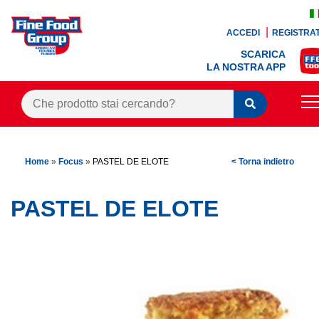
ACCEDI
REGISTRAT
SCARICA
LA NOSTRA APP
PRODOTTI
Home
»
Focus
»
PASTEL DE ELOTE
< Torna indietro
BLOG
RICETTE
PASTEL DE ELOTE
BONUS FEDELTÀ
OFFERTE
CONTATTI