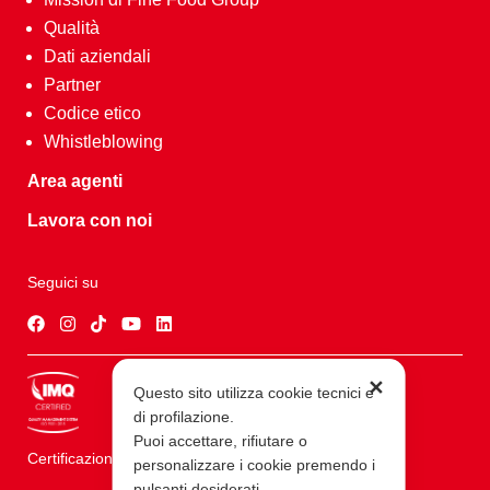
Qualità
Dati aziendali
Partner
Codice etico
Whistleblowing
Area agenti
Lavora con noi
Seguici su
✕
Questo sito utilizza cookie tecnici e
di profilazione.
Puoi accettare, rifiutare o
Certificazioni ISO 9001
personalizzare i cookie premendo i
pulsanti desiderati.