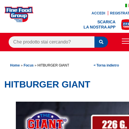
ACCEDI
REGISTRAT
SCARICA
LA NOSTRA APP
PRODOTTI
Home
»
Focus
»
HITBURGER GIANT
< Torna indietro
BLOG
RICETTE
HITBURGER GIANT
BONUS FEDELTÀ
OFFERTE
CONTATTI