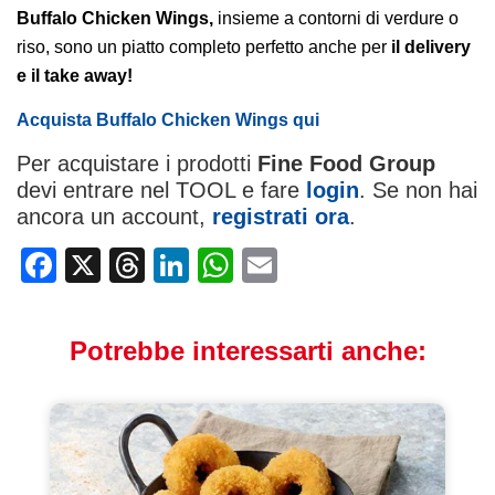
Buffalo Chicken Wings,
insieme a contorni di verdure o
riso, sono un piatto completo perfetto anche per
il delivery
e il take away!
Acquista
Buffalo Chicken Wings
qui
Per acquistare i prodotti
Fine Food Group
devi entrare nel TOOL e fare
login
. Se non hai
ancora un account,
registrati ora
.
Facebook
X
Threads
LinkedIn
WhatsApp
Email
Potrebbe interessarti anche: