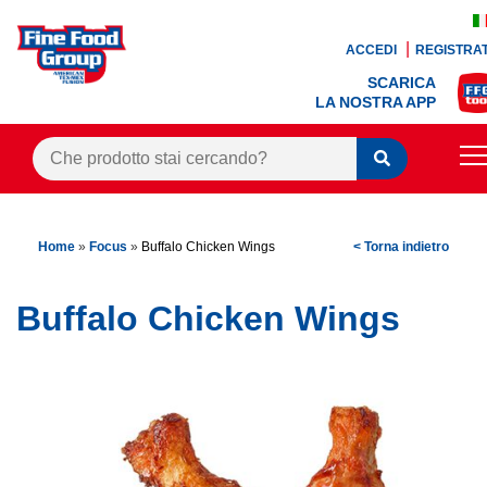
ACCEDI
REGISTRAT
SCARICA
LA NOSTRA APP
PRODOTTI
Home
»
Focus
»
Buffalo Chicken Wings
< Torna indietro
BLOG
RICETTE
Buffalo Chicken Wings
BONUS FEDELTÀ
OFFERTE
CONTATTI