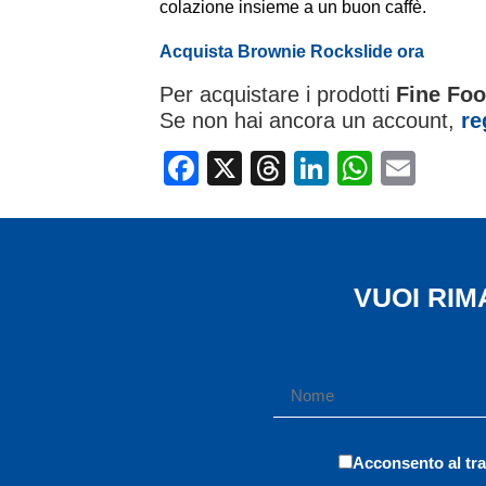
colazione insieme a un buon caffè.
Acquista
Brownie Rockslide
ora
Per acquistare i prodotti
Fine Fo
Se non hai ancora un account,
re
Facebook
X
Threads
LinkedIn
Whats
Ema
VUOI RI
Acconsento al tra