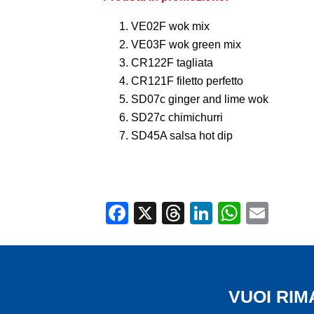
VE02F wok mix
VE03F wok green mix
CR122F tagliata
CR121F filetto perfetto
SD07c ginger and lime wok
SD27c chimichurri
SD45A salsa hot dip
Facebook
X
Threads
LinkedIn
Whats
Ema
VUOI RI