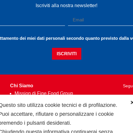
Iscriviti alla nostra newsletter!
ttamento dei miei dati personali secondo quanto previsto dalla 
ISCRIVITI
Chi Siamo
Segui
Mission di Fine Food Group
Qualità
Questo sito utilizza cookie tecnici e di profilazione.
Dati aziendali
Puoi accettare, rifiutare o personalizzare i cookie
Partner
premendo i pulsanti desiderati.
Codice etico
Chiudendo questa informativa continuerai senza
Whistleblowing