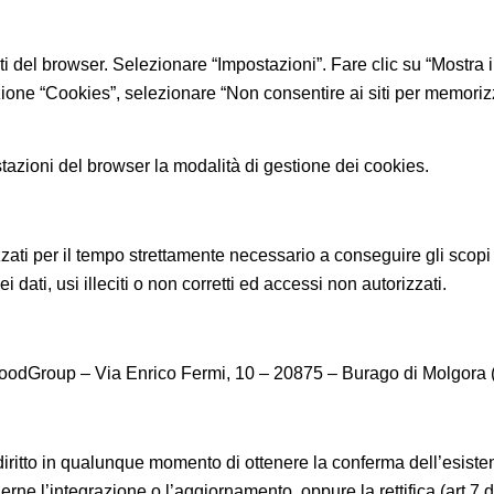
i del browser. Selezionare “Impostazioni”. Fare clic su “Mostra 
ione “Cookies”, selezionare “Non consentire ai siti per memorizzar
stazioni del browser la modalità di gestione dei cookies.
zzati per il tempo strettamente necessario a conseguire gli scopi 
dati, usi illeciti o non corretti ed accessi non autorizzati.
ineFoodGroup – Via Enrico Fermi, 10 – 20875 – Burago di Molgora 
 il diritto in qualunque momento di ottenere la conferma dell’esi
ederne l’integrazione o l’aggiornamento, oppure la rettifica (art.