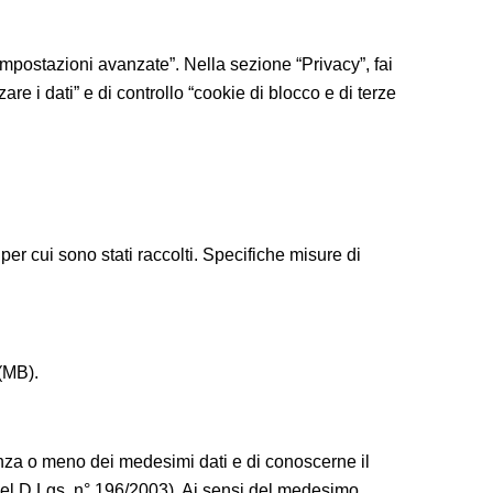
impostazioni avanzate”. Nella sezione “Privacy”, fai
e i dati” e di controllo “cookie di blocco e di terze
per cui sono stati raccolti. Specifiche misure di
(MB).
stenza o meno dei medesimi dati e di conoscerne il
7 del D.Lgs. n° 196/2003). Ai sensi del medesimo