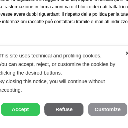
, la trasformazione in forma anonima o il blocco dei dati trattati 
vesse avere dubbi riguardanti il rispetto della politica per la tut
lle informazioni raccolte può contattarci tramite e-mail all’indir
This site uses technical and profiling cookies.
You can accept, reject, or customize the cookies by
clicking the desired buttons.
By closing this notice, you will continue without
accepting.
Accept
Refuse
Customize
About us
Follo
Mission
Quality