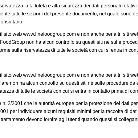
tezza, alla tutela e alla sicurezza dei dati personali relativi ai
mente tutte le sezioni del presente documento, nel quale sono desc
 consultano.
 il sito web www.finefoodgroup.com e non anche per altri siti web
odGroup non ha alcun controllo su questi siti né sulle procedure
orme sulla riservatezza di tutte le società con cui si entra in co
 il sito web www.finefoodgroup.com e non anche per altri siti web
are non ha alcun controllo su questi siti né sulle procedure da es
atezza di tutte le società con cui si entra in contatto prima di c
 2/2001 che le autorità europee per la protezione dei dati person
1 per individuare alcuni requisiti minimi per la raccolta di dati p
del trattamento devono fornire agli utenti quando questi si colle