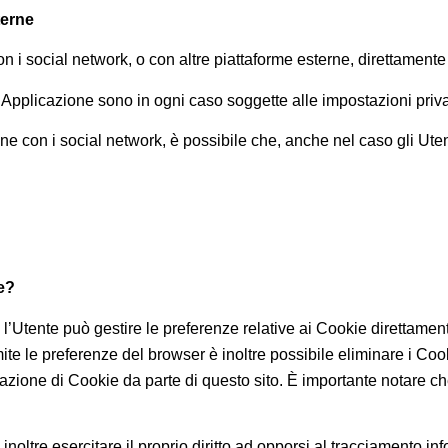
terne
on i social network, o con altre piattaforme esterne, direttamente
a Applicazione sono in ogni caso soggette alle impostazioni priva
one con i social network, è possibile che, anche nel caso gli Utent
e?
l’Utente può gestire le preferenze relative ai Cookie direttamen
e le preferenze del browser è inoltre possibile eliminare i Cooki
zione di Cookie da parte di questo sito. È importante notare che 
ò inoltre esercitare il proprio diritto ad opporsi al tracciamento i