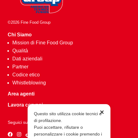
©2026 Fine Food Group
Chi Siamo
Mission di Fine Food Group
Qualità
Dati aziendali
Partner
Codice etico
Whistleblowing
Area agenti
Lavora con noi
✕
Questo sito utilizza cookie tecnici e
di profilazione.
Seguici su
Puoi accettare, rifiutare o
personalizzare i cookie premendo i