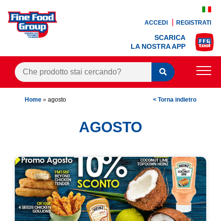
ACCEDI
REGISTRATI
SCARICA
LA NOSTRA APP
PRODOTTI
Home
»
agosto
< Torna indietro
BLOG
AGOSTO
RICETTE
BONUS FEDELTÀ
OFFERTE
CONTATTI