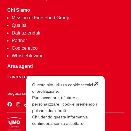
Chi Siamo
Mission di Fine Food Group
Qualità
Dati aziendali
Partner
Codice etico
Whistleblowing
Area agenti
Lavora con noi
✕
Questo sito utilizza cookie tecnici e
di profilazione.
Seguici su
Puoi accettare, rifiutare o
personalizzare i cookie premendo i
pulsanti desiderati.
Chiudendo questa informativa
continuerai senza accettare.