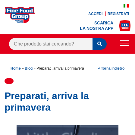
ACCEDI
REGISTRATI
SCARICA
LA NOSTRA APP
PRODOTTI
Home
»
Blog
»
Preparati, arriva la primavera
< Torna indietro
BLOG
RICETTE
Preparati, arriva la
BONUS FEDELTÀ
primavera
OFFERTE
CONTATTI