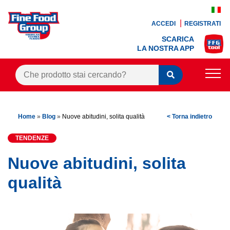
ACCEDI
REGISTRATI
SCARICA
LA NOSTRA APP
PRODOTTI
Home
»
Blog
»
Nuove abitudini, solita qualità
< Torna indietro
BLOG
TENDENZE
RICETTE
Nuove abitudini, solita
BONUS FEDELTÀ
qualità
OFFERTE
CONTATTI