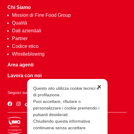
Chi Siamo
Mission di Fine Food Group
Qualità
Dati aziendali
Partner
Codice etico
Whistleblowing
Area agenti
Lavora con noi
✕
Questo sito utilizza cookie tecnici e
Seguici su
di profilazione.
Puoi accettare, rifiutare o
personalizzare i cookie premendo i
pulsanti desiderati.
Chiudendo questa informativa
continuerai senza accettare.