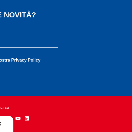
 NOVITÀ?
vostra
Privacy Policy
ci su
✕