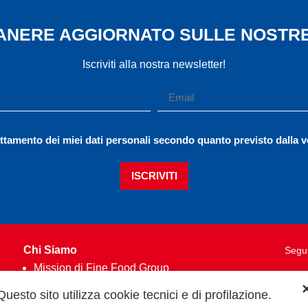
MANERE AGGIORNATO SULLE NOSTRE
Iscriviti alla nostra newsletter!
ttamento dei miei dati personali secondo quanto previsto dalla 
ISCRIVITI
Chi Siamo
Segui
Mission di Fine Food Group
Qualità
Questo sito utilizza cookie tecnici e di profilazione.
Dati aziendali