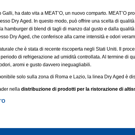
 Galli, ha dato vita a MEAT’O, un nuovo comparto. MEAT’O prod
esso Dry Aged. In questo modo, può offrire una scelta di qualità i
hamburger di blend di tagli di manzo dal gusto e dalla qualità 
sso Dry Aged, che conferisce alla carne intensità e odori veram
turale che è stata di recente riscoperta negli Stati Uniti. Il pro
eriodo di refrigerazione ad umidità controllata. Al termine di qu
dori, aromi e gusto davvero ineguagliabili.
onibile solo sulla zona di Roma e Lazio, la linea Dry Aged è disp
ader nella
distribuzione di prodotti per la ristorazione di alti
T’O
pp