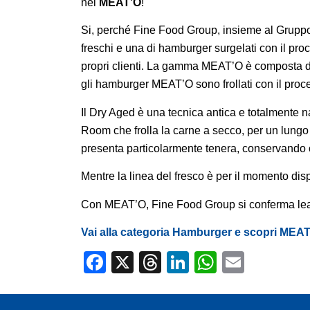
nel
MEAT’O
!
Si, perché Fine Food Group, insieme al Gruppo
freschi e una di hamburger surgelati con il proc
propri clienti. La gamma MEAT’O è composta da 
gli hamburger MEAT’O sono frollati con il proce
Il Dry Aged è una tecnica antica e totalmente na
Room che frolla la carne a secco, per un lungo p
presenta particolarmente tenera, conservando o
Mentre la linea del fresco è per il momento disp
Con MEAT’O, Fine Food Group si conferma le
Vai alla categoria Hamburger e scopri MEA
Facebook
X
Threads
LinkedIn
WhatsA
Email