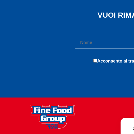
VUOI RI
Acconsento al tra