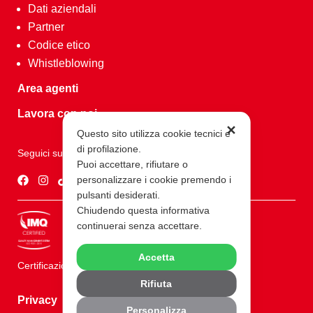
Dati aziendali
Partner
Codice etico
Whistleblowing
Area agenti
Lavora con noi
✕
Questo sito utilizza cookie tecnici e
di profilazione.
Seguici su
Puoi accettare, rifiutare o
personalizzare i cookie premendo i
pulsanti desiderati.
Chiudendo questa informativa
continuerai senza accettare.
Accetta
Certificazioni ISO 9001
Rifiuta
Privacy
Personalizza